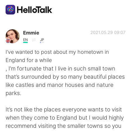
Aplicativo de troca de idioma
Emmie
2021.05.29 09:07
EN
JP
AI Grammar Checker
I’ve wanted to post about my hometown in
England for a while
Português
, I’m fortunate that I live in such small town
that’s surrounded by so many beautiful places
like castles and manor houses and nature
English
简体中文
parks.
繁體中文
Español
It’s not like the places everyone wants to visit
when they come to England but I would highly
العربية
Français
recommend visiting the smaller towns so you