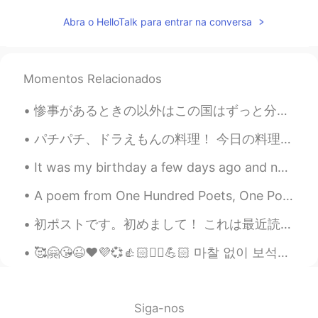
Momo
2021.05.29 09:08
Abra o HelloTalk para entrar na conversa
JP
EN
What a beautiful city!!!
Momentos Relacionados
惨事があるときの以外はこの国はずっと分かれってるそう。みんなは強い意見があります。たまに、自分の意見を全然述べない。みんなは自分の声だけが聞こえるので。みんなの心の距離が遠すぎた。聞こえるために...
パチパチ、ドラえもんの料理！ 今日の料理は、尻が重いロボットのラタトゥイユです（笑）。材料は、２つの玉ねぎ、一本の大きいズッキーニ、4つのパプリカ、沢山の人参、オリブオイルです。夜間で煮（に）...
It was my birthday a few days ago and now I am old enough to drink in Canada! 私の誕生日きたー！カナダでお酒飲める年...
A poem from One Hundred Poets, One Poem Each (Hyakunin isshu, 百人一首) by Fujiwara no Teika. Transl...
初ポストです。初めまして！ これは最近読んだ本です。雨の日、家でお茶を飲みながら本を読むのが最高ですね😊 みなさん、好きな作家がいますか？ Here are some books I've ...
🥰🤗😘😉❤️💜💞👍🏻✌🏻💪🏻 마찰 없이 보석을 광나게 할 수 없듯 시련 없이 사람을 완전하게 할수 없다. The gem cannot be polished without fri...
Siga-nos