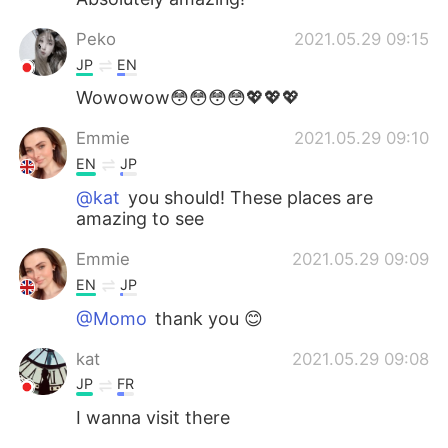
Peko
2021.05.29 09:15
JP
EN
Wowowow😳😳😳😳💖💖💖
Emmie
2021.05.29 09:10
EN
JP
@kat
you should! These places are
amazing to see
Emmie
2021.05.29 09:09
EN
JP
@Momo
thank you 😊
kat
2021.05.29 09:08
JP
FR
I wanna visit there