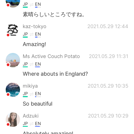
JP
EN
素晴らしいところですね。
kaz-tokyo
2021.05.29 12:44
JP
EN
Amazing!
Ms Active Couch Potato
2021.05.29 11:31
JP
EN
Where abouts in England?
mikiya
2021.05.29 10:35
JP
EN
So beautiful
Adzuki
2021.05.29 10:29
JP
EN
Absolutely amazing!