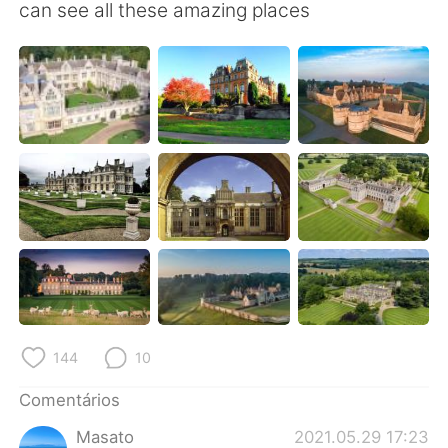
Deutsch
日本語
can see all these amazing places
한국어
Русский
ไทย
Indonesia
Italiano
Türkçe
Tiếng Việt
144
10
Comentários
Masato
2021.05.29 17:23