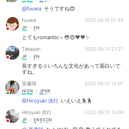
@fuuwa
そうですね😍
fuuwa
2020.08.16 01:49
JP
EN
とてもromantic～😳😍🧡🧡✨
Takayan
2020.08.15 21:27
JP
EN
長すぎる☺️いろんな文化があって面白いで
すね。
楽趣味
2020.08.15 15:07
HI
EN
JP
KR
@Hiroyuki 洸行
いえいえ🕺🕺
Hiroyuki 洸行
2020.08.15 15:06
JP
EN
ES
CN