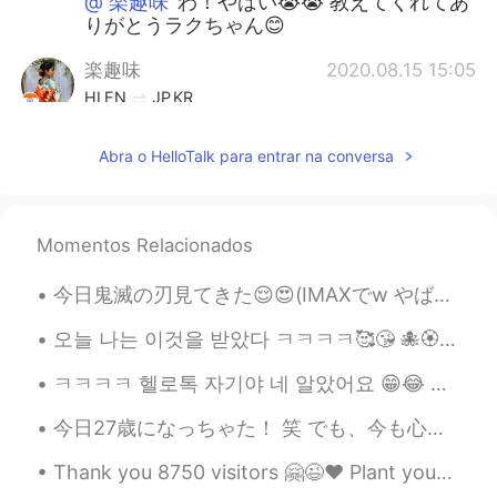
@ 楽趣味
わ！やばい😭😭 教えてくれてあ
りがとうラクちゃん😊
楽趣味
2020.08.15 15:05
HI
EN
JP
KR
@Hiroyuki 洸行
ありがとう😀 良く知らな
Abra o HelloTalk para entrar na conversa
いけど日本の円で言うと430万ぐらいだと
思う😆
Hiroyuki 洸行
2020.08.15 14:59
Momentos Relacionados
JP
EN
ES
CN
おかしい所は訂正してもらってる所以外は
今日鬼滅の刃見てきた😌😍(IMAXでw やばい) 漫画読んでたから心の準備できた☺ でも、それでも悲しくて😭 人が多くてちゃんと泣けなくて、歩く時は重く感じながら帰ってきた笑笑 悲しさが重くて頭...
何もないよ😋👍 ちなみに、結婚式の費用は
三日間でいくら？
오늘 나는 이것을 받았다 ㅋㅋㅋㅋ🥰😘 🐙🏵️🤤 나의 가장 사랑하는 사람으로부터🤗😍 당신은 사랑스럽고 나도 당신을 정말 사랑해요❤️❤️💜💜 진심으로 고마워요 ㅋㅋㅋㅋ 자기😁😘🙈🤗
ㅋㅋㅋㅋ 헬로톡 자기야 네 알았어요 😁😂 개꿀띠😈😉❤️💜🤗 My Visitors reached 11k+ ☺️🤷 can't see exact numbers. 🧛🖤🤤
楽趣味
2020.08.15 14:59
HI
EN
JP
KR
今日27歳になっちゃた！ 笑 でも、今も心が16歳だから大丈夫😍 今日考えたよりめっちゃ良い誕生日だった 😍 天気もめっちゃ良い！❤ 毎日gパンとtシャツ着てるけど、今日ワンピース着てたから...
@Rico
👯‍♀️ yayy!! 🎈
Thank you 8750 visitors 🤗😉❤️ Plant your likes 👍🏻Make a mark Leave your trace Light or dark...😘💞💜...
楽趣味
2020.08.15 14:57