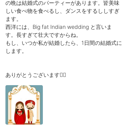
Deutsch
日本語
の晩は結婚式のパーティーがあります。皆美味
しい食べ物を食べるし、ダンスをするししすぎ
한국어
Русский
ます。
西洋には、Big fat Indian wedding と言いま
ไทย
Indonesia
す。長すぎて壮大ですからね。
もし、いつか私が結婚したら、1日間の結婚式に
Italiano
Türkçe
します。
Tiếng Việt
ありがとうございます🙇‍♀️