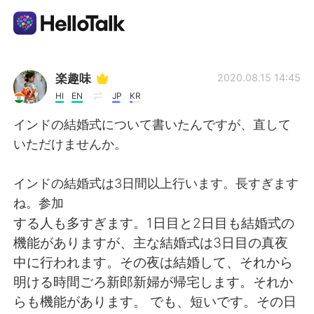
Aplicativo de troca de idioma
楽趣味
2020.08.15 14:45
HI
EN
JP
KR
AI Grammar Checker
インドの結婚式について書いたんですが、直して
いただけませんか。
Português
インドの結婚式は3日間以上行います。長すぎます
ね。参加
English
简体中文
する人も多すぎます。1日目と2日目も結婚式の
機能がありますが、主な結婚式は3日目の真夜
繁體中文
Español
中に行われます。その夜は結婚して、それから
明ける時間ごろ新郎新婦が帰宅します。それか
العربية
Français
らも機能があります。 でも、短いです。その日