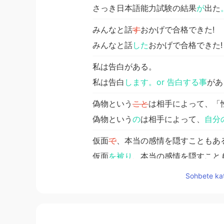
さっき日本語能力試験の結果
が
出た
みんなと話
す
おかげで合格できた!
みんなと話
した
おかげで合格できた!
私は告白がある。
私は告白
します。or 告白する事
があ
偽物という
こと
は相手によって、「
偽物という
の
は相手によって、
自分
仮面
で
、本当の感情を隠すこともあ
仮面
を被り
、本当の感情を隠すこと
Sohbete kat
そ
れで
、「ありのままでいてくださ
そ
して
、「ありのままでいてくださ
私
は
いつも人を慰める時に使うのに