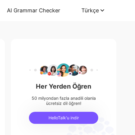
AI Grammar Checker
Türkçe
Her Yerden Öğren
50 milyondan fazla anadili olanla
ücretsiz dil öğren!
HelloTalk'u indir