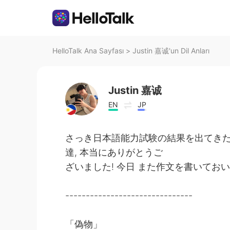
HelloTalk Ana Sayfası
>
Justin 嘉诚'un Dil Anları
Justin 嘉诚
EN
JP
さっき日本語能力試験の結果を出てきた! み
達, 本当にありがとうご
ざいました! 今日 また作文を書いてお
-------------------------------
「偽物」