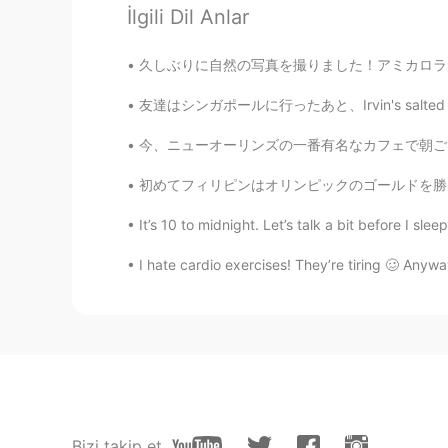
私
も
いつも人を慰める時に使うのに
İlgili Dil Anlar
私はわがままだと思う
のに、
「やさ
久しぶりに自然の写真を撮りました！アミカロラという滝に行きました。私は滝に近くである街
私はわがままだと思う
けど
「やさし
友達はシンガポールに行ったあと、Irvin's salted egg fish skin
確かに、一人でいる場
面が
あるのだ
今、ニューオーリンズの一番有名なカフェで朝ごはんを食べてます。ニューオーリンズはフランス
確かに、一人でいる場
合も
あるのだ
初めてフィリピンはオリンピックのゴールドを勝った！本当に嬉しくて感情がおふれてる！😭😭
私は、怠け
者の
時も、努力
家の
時も
It’s 10 to midnight. Let’s talk a bit before I slee
私は、怠け
る
時も、努力
する
時もあ
I hate cardio exercises! They’re tiring 🥴 Anywa
」どちら
のほう
なのか、いつも自分
」どちらなのか、いつも自分に聞く
しかし
、同情はいらない。
でも
、同情はいらない。
仮面をかぶることで、人々を、
嬉し
Bizi takip et