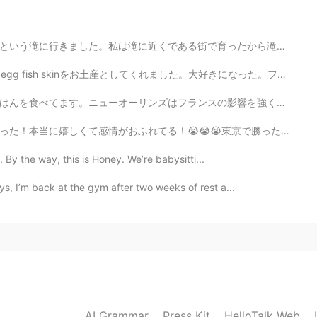
、その表現が嫌いだ。
しい」
と
「素直」と言われる。
で育ったから滝の周りに行くと癒されます。☺️ 以前の投稿で、私のおかしい指について書いて、こんな感じです。...
い」
や
「素直」
だ
と言われる。
をお土産としてくれました。大好きになった。フィリピンにもこれは人気があります。友達か家族はフィリピンに行け...
が、その時にも、迷っている。
の影響を強く受けています。そして、Street PartiesとMardi Grasで有名です。アメリカの...
が、その時にも、迷っている。
😭東京で勝った！嬉しい！！！ 私の生涯では起こらないと思いきや！ 間違って、よかったです！😭😭😭 フィリ...
ある。
p. By the way, this is Honey. We’re babysitti...
る。
ys, I’m back at the gym after two weeks of rest a...
に聞く。
。
くし
たり、助けたり、手伝ったりすることができる。
AI Grammar
Press Kit
HelloTalk Web