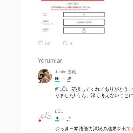
60
4
Yorumlar
Justin 嘉诚
EN
JP
@LÖL
応援してくれてありがとうご
りました! うん。深く考えないことに
LÖL
JP
EN
さっき日本語能力試験の結果
を
出
て