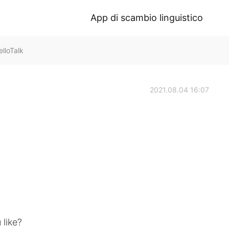
App di scambio linguistico
lloTalk
2021.08.04 16:07
 like?