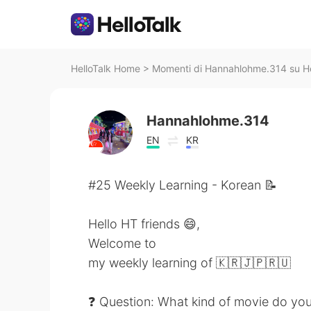
HelloTalk Home
>
Momenti di Hannahlohme.314 su He
Hannahlohme.314
EN
KR
#25 Weekly Learning - Korean 📝
Hello HT friends 😄,
Welcome to
my weekly learning of 🇰🇷🇯🇵🇷🇺
❓ Question: What kind of movie do you