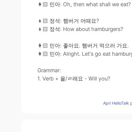
👩🏻 민아: Oh, then what shall we eat?
👦🏻 정석: 햄버거 어때요?
👦🏻 정석: How about hamburgers?
👩🏻 민아: 좋아요. 햄버거 먹으러 가요.
👩🏻 민아: Alright. Let's go eat hambur
Grammar:
1. Verb + 을/ㄹ래요 - Will you?
2. Verb + 으러/러 가요 - Let’s go
Apri HelloTalk 
Notes:
🕊 I would appreciate if you could lea
comment or PM to me for my learning 