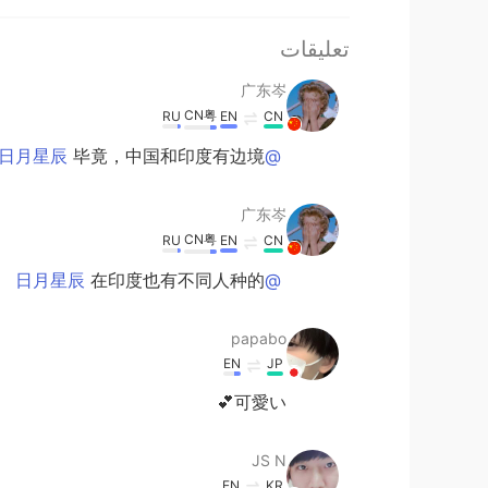
تعليقات
广东岑
CN粤
RU
EN
CN
毕竟，中国和印度有边境
@日月星辰
广东岑
CN粤
RU
EN
CN
在印度也有不同人种的
@日月星辰
papabo
EN
JP
可愛い💕
JS N
EN
KR