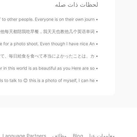
لحظات ذات صله
where are you from？
o other people. Everyone is on their own journ...
Chaïmae
桌子。有外国人会讲中文，他觉得很奇葩。他每天都陪我吃早餐，我天天也教他几个英语单词。...
EN
FR
 for a photo shoot. Even though I have nice An...
😍
ないし、困っている。 日本の学校で働いて、毎日給食を食べて本当によかったことは、カ...
Mark
in this world is as beautiful as you Here are so...
EN
CN
优秀
 talk to 😊 this is a photo of myself, I can he...
Julian
EN
CN
hello world:)
张道人 大贤良师
Language Partners
وظائف
Blog
معلومات عنا
VI
CN