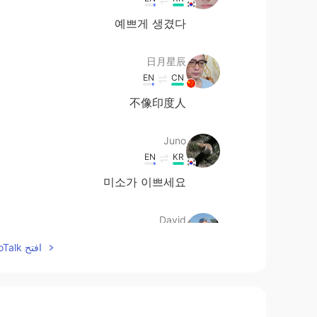
예쁘게 생겼다
日月星辰
EN
CN
不像印度人
Juno
EN
KR
미소가 이쁘세요
David
EN
FR
افتح HelloTalk للانضمام الى المحادثة
lovely and the landscape suits you 👌
Fujiwara korei藤原小玲
EN
CN