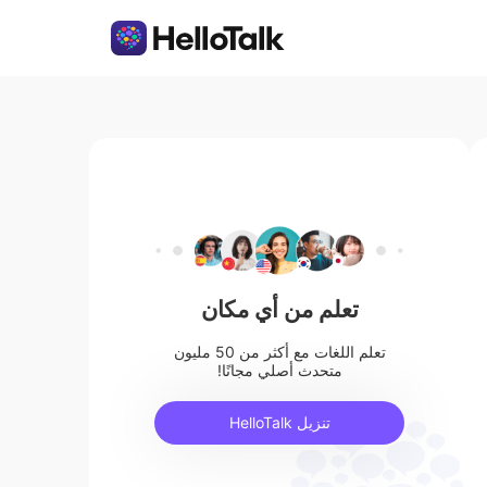
تعلم من أي مكان
تعلم اللغات مع أكثر من 50 مليون
متحدث أصلي مجانًا!
تنزيل HelloTalk