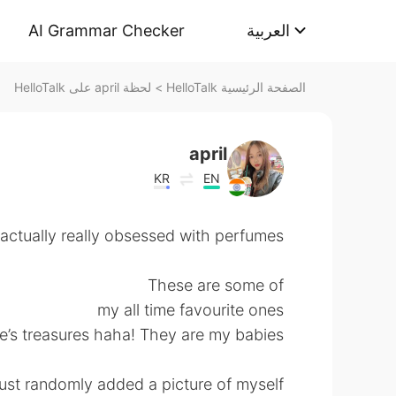
AI Grammar Checker
العربية
لحظة april على HelloTalk
>
الصفحة الرئيسية HelloTalk
april
KR
EN
 actually really obsessed with perfumes
These are some of
my all time favourite ones
fe’s treasures haha! They are my babies😊
ust randomly added a picture of myself 😅