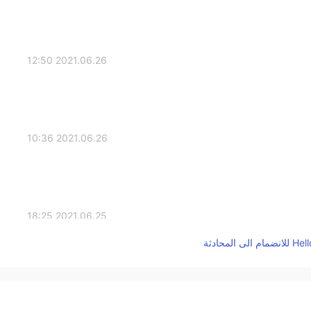
2021.06.26 12:50
2021.06.26 10:36
2021.06.25 18:25
Nice pics ! Especially the last one 😁 you're 
2021.06.25 16:28