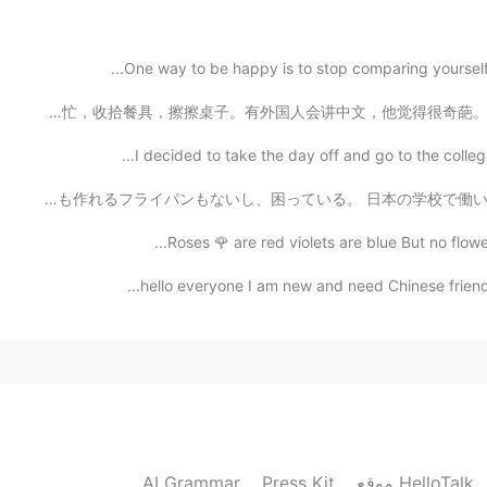
One way to be happy is to stop comparing yourself t
2021.06.25 16:02
我在台湾留学的时候，每天早上去楼下的餐厅吃早饭。这个小伙子是餐厅老板的儿子，每天都陪父母帮帮忙，收拾餐具，擦擦
I decided to take the day off and go to the college
カレイ丸ごと唐揚げがマジで食べたいけど、ここらへんでは丸ごとカレイなんて買えないし、そもそも作れるフライパンも
2021.06.25 15:56
Roses 🌹 are red violets are blue But no flower 
hello everyone I am new and need Chinese friends to
2021.06.25 15:41
2021.06.25 15:40
AI Grammar
Press Kit
موقع HelloTalk