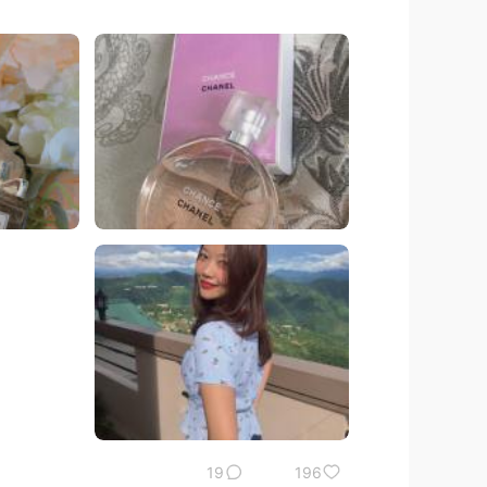
19
196