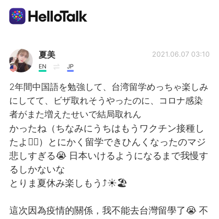
Appli d'échange linguistique
夏美
2021.06.07 03:10
EN
JP
AI Grammar Checker
2年間中国語を勉強して、台湾留学めっちゃ楽しみ
にしてて、ビザ取れそうやったのに、コロナ感染
Français
者がまた増えたせいで結局取れん
かったね（ちなみにうちはもうワクチン接種し
たよ🙆‍♀️）とにかく留学できひんくなったのマジ
English
简体中文
悲しすぎる😭 日本いけるようになるまで我慢す
るしかないな
繁體中文
Español
とりま夏休み楽しもう⤴️☀️🏖
العربية
Deutsch
這次因為疫情的關係，我不能去台灣留學了😭 不