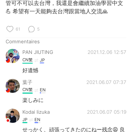
日本語
한국어
管可不可以去台灣，我還是會繼續加油學習中文
💪 希望有一天能夠去台灣跟當地人交流🙏
Русский
ไทย
61
5
Indonesia
Italiano
Commentaires
Türkçe
Tiếng Việt
PAN JIUTING
2021.12.06 12:57
CN繁
JP
Português
好遺憾
葉子
2021.06.07 07:37
CN繁
EN
楽しみに
Kodai Iizuka
2021.06.07 05:19
JP
EN
せっかく、頑張ってきたのにねー残念😩 良