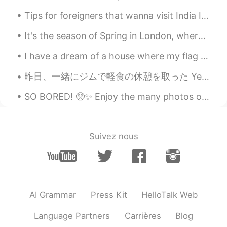
Tips for foreigners that wanna visit India If you go to a local restaurant in India and you want...
It's the season of Spring in London, where everything looks pretty and colourful ❤️ For those of ...
I have a dream of a house where my flag flies 🇹🇷🇹🇷🇹🇷 내 깃발이 휘날리는 집에 대한 꿈을 가지고 있어요 🇹🇷🇹🇷🇹🇷 私は旗が翻る...
昨日、一緒にジムで軽食の休憩を取った Yesterday at the gym, I took a snack break with my son 息子はこの野菜とポタトのストローが好き😆 M...
SO BORED! 🥺✨ Enjoy the many photos of me when I have no motivation for anything! 🥳🤦🏼‍♀️💖 I have...
Suivez nous
AI Grammar
Press Kit
HelloTalk Web
Language Partners
Carrières
Blog