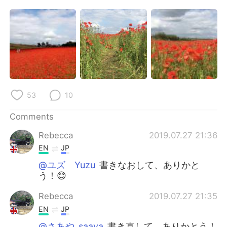
日本語
한국어
Русский
ไทย
Indonesia
Italiano
Türkçe
Tiếng Việt
53
10
Português
Comments
Rebecca
2019.07.27 21:36
EN
JP
@ユズ Yuzu
書きなおして、ありかと
う！😊
Rebecca
2019.07.27 21:35
EN
JP
@さあや_saaya
書き直して、ありかとう！