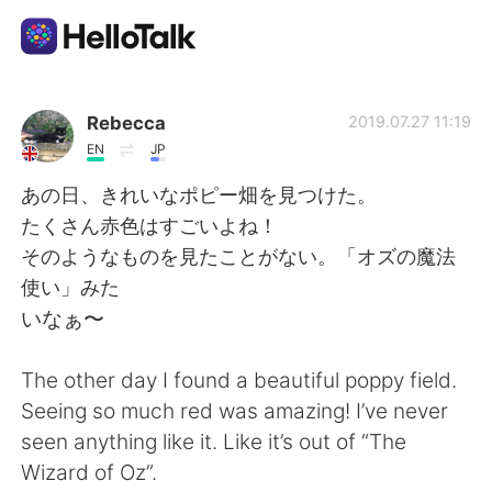
Language Exchange App
Rebecca
2019.07.27 11:19
EN
JP
AI Grammar Checker
あの日、きれいなポピー畑を見つけた。
たくさん赤色はすごいよね！
English
そのようなものを見たことがない。「オズの魔法
使い」みた
いなぁ〜
简体中文
繁體中文
The other day I found a beautiful poppy field.
Español
العربية
Seeing so much red was amazing! I’ve never
seen anything like it. Like it’s out of “The
Français
Deutsch
Wizard of Oz”.