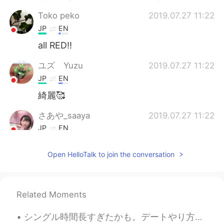
Toko peko
2019.07.27 11:22
JP
EN
all RED‼️
ユズ Yuzu
2019.07.27 11:22
JP
EN
綺麗🥰
さあや_saaya
2019.07.27 11:22
JP
EN
あ
の
日
、きれいなポピー畑を見つけ
Open HelloTalk to join the conversation
た。
こ
の
間
、きれいなポピー畑を見つけ
た。
Related Moments
たくさん赤色
は
すごいよね！
シングル時間長すぎたかも。デートやり方忘れてしまってしっぱいした笑 仕方ないね 難しいけど面白いよね。皆は違うけいけんあるので。どうやって進んでいこうとよく考えないと。 日本と外国の違うは何 ...
たくさん
の
赤色
が
すごいよね！