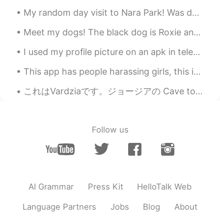
My random day visit to Nara Park! Was definitely one of my favourites during my Japan trip. Such ...
「オズの魔法使い」みたいなぁ〜
「オズの魔法使い」みたい
だ
なぁ〜
Meet my dogs! The black dog is Roxie and she likes to play in the mud a lot 😅 The white dog is C...
I used my profile picture on an apk in telegram that could digitally change your race 😂 this is s...
ユズ Yuzu
2019.07.27 11:21
JP
EN
This app has people harassing girls, this is my friend , be careful if people as for photos このアプ...
たくさん赤色はすごいよね！
これはVardziaです。ジョージアの Cave town。 それは12世紀に建てられました。 その時、 ジョージアは女性の ruler (君主 <-- is it right?)がいました。...
たくさん
の
赤色はすごいよね！
そ
のようなものを見たことがない。
Follow us
こ
のようなものを見たことがない。
「オズの魔法使い」みたいなぁ〜
「オズの魔法使い」みたい
だ
なぁ〜
AI Grammar
Press Kit
HelloTalk Web
Language Partners
Jobs
Blog
About