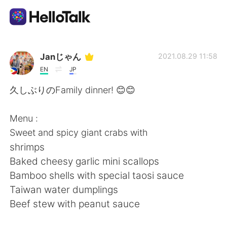
Aplicación de intercambio de idiomas
Janじゃん
2021.08.29 11:58
EN
JP
AI Grammar Checker
久しぶりのFamily dinner! 😊😊
Español
Menu :
Sweet and spicy giant crabs with
shrimps
English
简体中文
Baked cheesy garlic mini scallops
Bamboo shells with special taosi sauce
繁體中文
العربية
Taiwan water dumplings
Beef stew with peanut sauce
Français
Deutsch