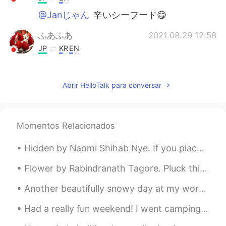
@Janじゃん
辛いシーフード😋
ふあふあ
2021.08.29 12:58
JP
KR
EN
うわぁ、蟹、カニ、かに✂️
Mai
2021.08.29 12:52
Abrir HelloTalk para conversar
JP
EN
やばーい！！ すごい美味しそう！😍
Momentos Relacionados
Janじゃん
2021.08.29 12:17
Hidden by Naomi Shihab Nye. If you place a fern under a stone the next day it will be nearly in...
EN
JP
@88shun
Thank you! 😊
Flower by Rabindranath Tagore. Pluck this little flower and take it, delay not! I fear lest it d...
Janじゃん
2021.08.29 12:03
Another beautifully snowy day at my workplace~~ ❄❄☃️ At least I get to leave work at 1pm today~~...
EN
JP
Had a really fun weekend! I went camping and I got to see my family today! I only see them once e...
@Ayako
ありがとうございます！どっちが