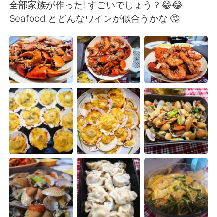
日本語
한국어
全部家族が作った! すごいでしょう？😂😂
Seafood とどんなワインが似合うかな 🤔
Русский
ไทย
Indonesia
Italiano
Türkçe
Tiếng Việt
Português