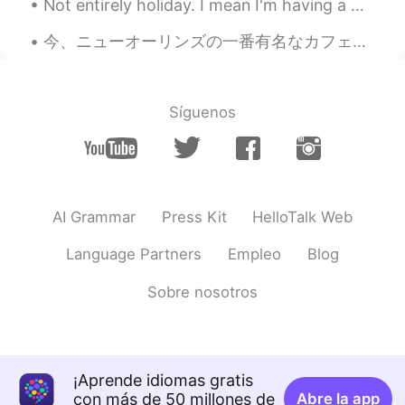
一番食べたいですか？😊
Not entirely holiday. I mean I'm having a working holiday. 🌊🏖️"HOLIDAY IDIOMS"🏖️🌊 ITCHY FEET wh...
88shun
2021.08.29 12:03
今、ニューオーリンズの一番有名なカフェで朝ごはんを食べてます。ニューオーリンズはフランスの影響を強く受けています。そして、Street PartiesとMardi Grasで有名です。アメリカの...
JP
EN
a capital dinner!
Síguenos
Ayako
2021.08.29 12:02
JP
EN
美味しそう！食べたい😆💕
AI Grammar
Press Kit
HelloTalk Web
Language Partners
Empleo
Blog
Sobre nosotros
¡Aprende idiomas gratis
con más de 50 millones de
Abre la app