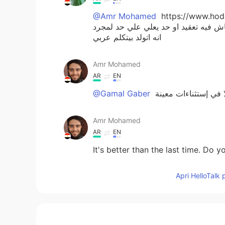
http بص علي دي القصه
@Amr Mohamed
 فيه تعقيد او حد يعلي علي حد لمجرد
انه اتولد بيتكلم عربي
Amr Mohamed
AR
EN
ا في إستثناءات معينة
@Gamal Gaber
Amr Mohamed
AR
EN
It's better than the last time. Do 
Apri HelloTalk 
حًوٌر آلَعَيّنٌ
AR
EN
ماشاء الله تبارك الله نعم جيد🤍