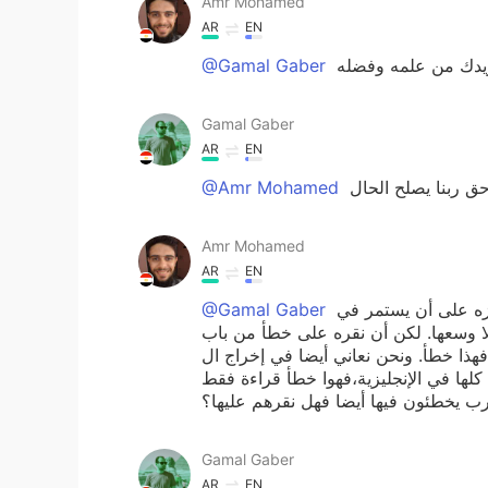
Amr Mohamed
AR
EN
زيدك من علمه وفضله
@Gamal Gaber
Gamal Gaber
AR
EN
حق ربنا يصلح الحال
@Amr Mohamed
Amr Mohamed
AR
EN
الرابط ليس له علاقة بما تقول أخي ومن باب التيسير أن نحفزه على أن يستمر في
@Gamal Gaber
إلا وسعها. لكن أن نقره على خطأ من باب
أ. ونحن نعاني أيضا في إخراج ال r و t و p ولن تجد أجنبي يقرك عليهم إذا نطقت
لها في الإنجليزية،فهوا خطأ قراءة فقط
ب يخطئون فيها أيضا فهل نقرهم عليها؟
Gamal Gaber
AR
EN