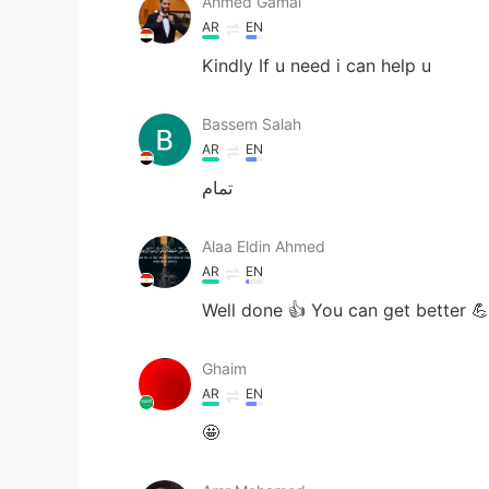
Ahmed Gamal
AR
EN
Kindly If u need i can help u
Bassem Salah
AR
EN
تمام
Alaa Eldin Ahmed
AR
EN
Well done 👍 You can get better 💪
Ghaim
AR
EN
🤩