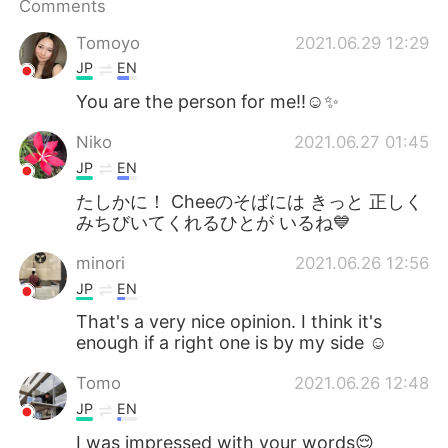
Comments
Tomoyo
2021.06.29 12:29
JP
EN
You are the person for me!!☺️✨
Niko
2021.06.27 01:45
JP
EN
たしかに！ Cheeのそばには きっと 正しく
みちびいてくれるひとが いるね💙
minori
2021.06.26 12:56
JP
EN
That's a very nice opinion. I think it's
enough if a right one is by my side ☺️
Tomo
2021.06.26 12:48
JP
EN
I was impressed with your words😌