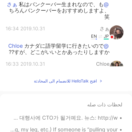
私はバンクーバー生まれなので、も
@さぁ
ちろんバンクーバーをおすすめしますよ、
笑
2019.10.31 16:34
さぁ
EN
JP
カナダに語学留学に行きたいので
@Chloe
すが、どこがいいとかあったりしますか⁇
2019.10.31 16:33
Chloe
JP
EN
افتح HelloTalk للانضمام الى المحادثة
ん？ありますよ？
@さぁ
2019.10.31 16:32
さぁ
EN
JP
لحظات ذات صله
カナダに住んでいた事ありますか？
개인 소식 있어요 - 한국 회사랑 새직장 받았어요! 지난 달에 제가 다른 회사에서 CEO로 그만두고 이제부터 한국 광고 대행사에 CTO가 될거예요. 뉴스: http://w...
Idiom of the Day “Pulling your leg” (or his/her leg, my leg, etc.) If someone is “pulling your ...