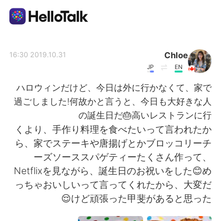
تطبيق تبادل اللغة
Chloe
2019.10.31 16:30
JP
EN
AI Grammar Checker
ハロウィンだけど、今日は外に行かなくて、家で
過ごしました!何故かと言うと、今日も大好きな人
العربية
の誕生日だ🎂高いレストランに行
くより、手作り料理を食べたいって言われたか
ら、家でステーキや唐揚げとかブロッコリーチ
English
简体中文
ーズソーススパゲティーたくさん作って、
Netflixを見ながら、誕生日のお祝いをした😊め
繁體中文
Español
っちゃおいしいって言ってくれたから、大変だ
けど頑張った甲斐があると思った😌
Français
Deutsch