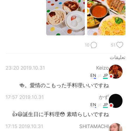
日本語
한국어
Русский
ไทย
Indonesia
Italiano
10
51
Türkçe
Tiếng Việt
تعليقات
Português
2019.10.31 23:20
Keizo
EN
JP
愛情のこもった手料理いいですね。🍻
2019.10.31 17:57
かず
EN
JP
誕生日に手料理😳 素晴らしいですね😃👍
2019.10.31 17:15
SHITAMACHI