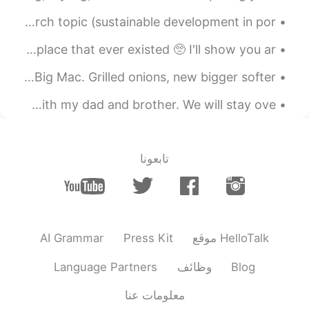
some recent paintings. i decided to paint about my research topic (sustainable development in por...
people should visit my hometown~ the most beautiful place that ever existed 🥺 I'll show you ar...
McDonald's in CANADA released their new "remastered" Big Mac. Grilled onions, new bigger softer ...
Tomorrow I am traveling from Pennsylvania to New Jersey with my dad and brother. We will stay ove...
تابعونا
AI Grammar
Press Kit
موقع HelloTalk
Language Partners
وظائف
Blog
معلومات عنا