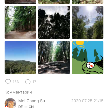
Deutsch
日本語
한국어
ไทย
Indonesia
Italiano
Türkçe
Tiếng Việt
Português
133
17
Комментарии
Mei Chang Su
2020.07.25 21:15
DE
CN