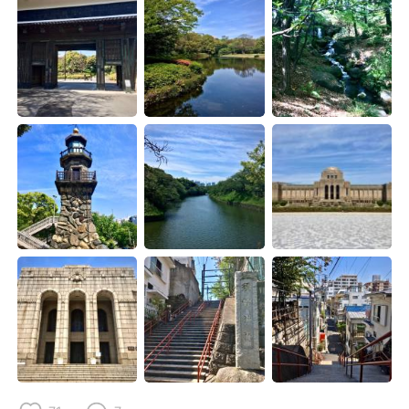
Deutsch
日本語
Русский
ไทย
Indonesia
Italiano
Türkçe
Tiếng Việt
Português