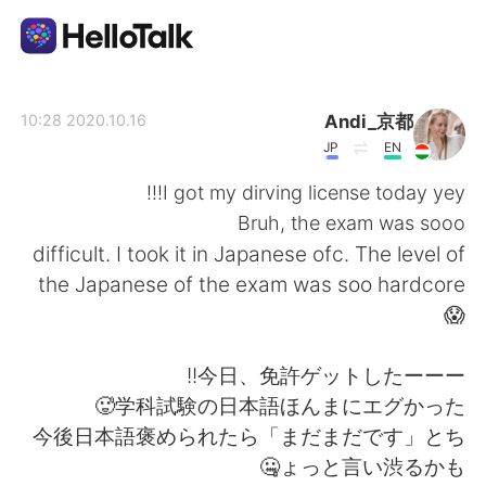
تطبيق تبادل اللغة
Andi_京都
2020.10.16 10:28
JP
EN
AI Grammar Checker
I got my dirving license today yey!!!
Bruh, the exam was sooo
العربية
difficult. I took it in Japanese ofc. The level of
the Japanese of the exam was soo hardcore
😱
English
简体中文
今日、免許ゲットしたーーー!!
繁體中文
Español
学科試験の日本語ほんまにエグかった🥵
今後日本語褒められたら「まだまだです」とち
Français
Deutsch
ょっと言い渋るかも🤐