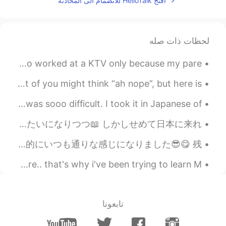
افتح HelloTalk للانضمام الى المحادثة
Congrats!
2020.10.16 11:12
Kouta Shirakami
DE
JP
لحظات ذات صله
Graturálok😊
I grew up around poverty and hell. I was raised by women who worked at a KTV only because my pare...
2020.10.16 10:52
Keisuke
How many of you are familiar with the word 五衣唐衣裳? Most of you might think “ah nope”, but here is ...
EN
JP
I got my dirving license today yey!!! Bruh, the exam was sooo difficult. I took it in Japanese of...
Your Japanese sounds like real Kansaijin...
How did you read Kanji? Anyway, very
コロナの間に大学院を始めて、予約制の図書館以外はキャンパスが出入り禁止な状況の中、修論を書くのってホンマにやる気でない😵 アパートの中、図書館が爆発したみたいになりつつ📖 しかしせめて日本に来れ...
congratulations😁
億年ぶりに京都でガッツリ観光できた〜 沖縄から友達が試験を受けるついでに来て、京都をハンガリー人が日本人に案内するというおかしな、だがしかしもう割と個人的にいつも通りな感じになりました😎😋 残...
2020.10.16 10:34
mei
CN
JP
i wish China and the US could understand each other more.. that's why i've been trying to learn M...
おめでとう🎊
2020.10.16 10:31
allow
تابعونا
EN
JP