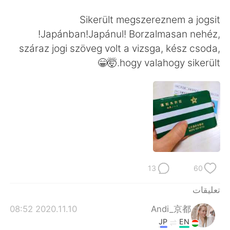
日本語
한국어
Sikerült megszereznem a jogsit
Русский
ไทย
!Japánban!Japánul! Borzalmasan nehéz,
száraz jogi szöveg volt a vizsga, kész csoda,
Indonesia
Italiano
hogy valahogy sikerült.🤯😁
Türkçe
Tiếng Việt
Português
13
60
تعليقات
2020.11.10 08:52
Andi_京都
JP
EN