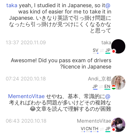
yeah, I studied it in Japanese, so it
@taka
was kind of easier for me to take it in
Japanese. いきなり英語で引っ掛け問題に
なったら引っ掛けが見つけにくくなるかな
と思って
2020.11.09 13:37
taka
SV
JP
Awesome! Did you pass exam of drivers
licence in Japanese?
2020.10.18 07:24
Andi_京都
JP
EN
せやね、基本、常識的に
@MementoVitae
考えればわかる問題が多いけどその複雑な
文章を読んで理解するのが困難😂
2020.10.18 06:43
MementoVitae
VI
CN
TH
JP