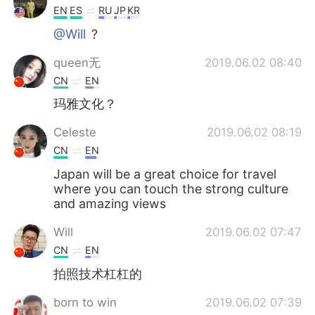
EN
ES
RU
JP
KR
@Will
?
queen无
2019.06.02 08:40
CN
EN
玛雅文化？
Celeste
2019.06.02 08:19
CN
EN
Japan will be a great choice for travel
where you can touch the strong culture
and amazing views
Will
2019.06.02 07:47
CN
EN
拍照技术杠杠的
born to win
2019.06.02 07:39