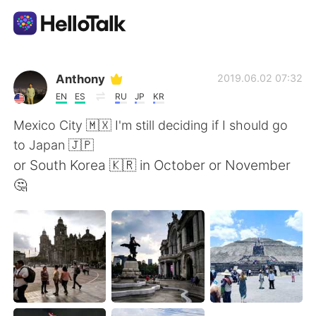
Приложение для Языкового Обмена
Anthony
2019.06.02 07:32
EN
ES
RU
JP
KR
AI Grammar Checker
Mexico City 🇲🇽 I'm still deciding if I should go
to Japan 🇯🇵
Русский
or South Korea 🇰🇷 in October or November
🤔
English
简体中文
繁體中文
Español
العربية
Français