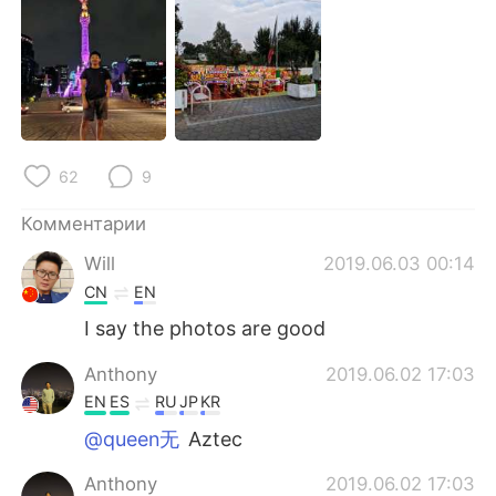
Deutsch
日本語
한국어
ไทย
Indonesia
Italiano
Türkçe
Tiếng Việt
62
9
Комментарии
Português
Will
2019.06.03 00:14
CN
EN
I say the photos are good
Anthony
2019.06.02 17:03
EN
ES
RU
JP
KR
@queen无
Aztec
Anthony
2019.06.02 17:03