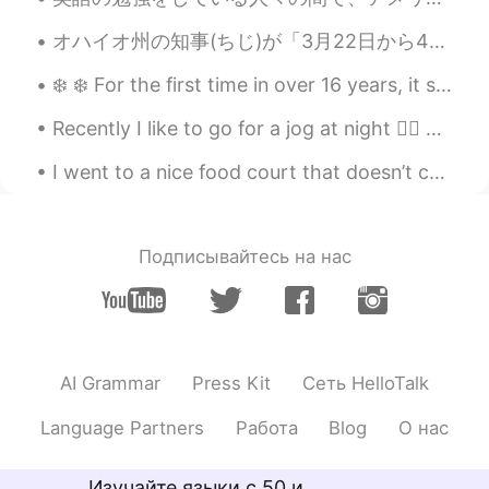
オハイオ州の知事(ちじ)が「3月22日から4月6日まで家にいるの命令(めいれい)です。」と言いました。でも、私のボスは「私たちの仕事は肝心(かんじん)ですので一般公開に続けます。😑 閉めるといい...
❄️ ❄️ For the first time in over 16 years, it snowed five inches! In Texas, snow is rare! I was b...
Recently I like to go for a jog at night 🏃‍♂️ 最近夜走りに行くのが好きです。 I feel like there's a goal I want ...
I went to a nice food court that doesn’t care about your diet lol. They had all kinds of foods. I...
Подписывайтесь на нас
AI Grammar
Press Kit
Сеть HelloTalk
Language Partners
Работа
Blog
О нас
Изучайте языки с 50 и