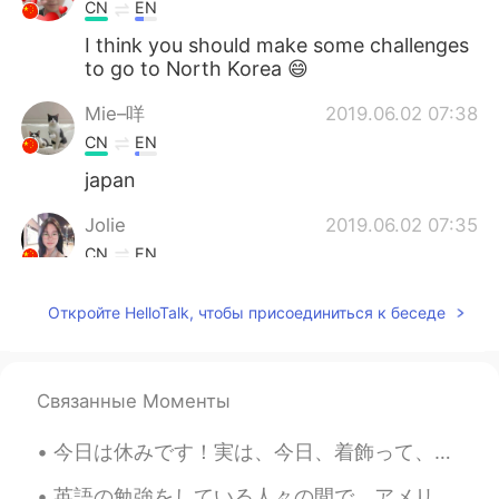
CN
EN
I think you should make some challenges
to go to North Korea 😄
Mie–咩
2019.06.02 07:38
CN
EN
japan
Jolie
2019.06.02 07:35
CN
EN
What a beautiful city! I hope one day I
Откройте HelloTalk, чтобы присоединиться к беседе
can go there.
Связанные Моменты
今日は休みです！実は、今日、着飾って、化粧して、外行って、買い物したい！女性のものをやりたい！👒👗💄その感じです。でも(大きな「でも」)、めっちゃ暑い！🥵そして、猫ちゃんの寝るのは羨ましい！だか...
英語の勉強をしている人々の間で、アメリカが大好きな人がたくさんいます。 その気持ちがよく理解できます。私も、日本語の勉強をし始めた時に、行ったことがないのに日本が好きでした… が 日本に行...