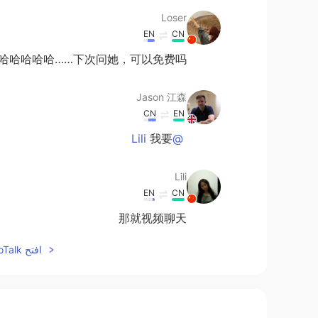
Loser
EN
CN
哈哈哈哈哈……下次问她，可以免费吗？
Jason 江森
CN
EN
我要
@Lili
Lili
EN
CN
那就视频聊天
افتح HelloTalk للانضمام الى المحادثة
十二
EN
CN
除了
电源
在超市。