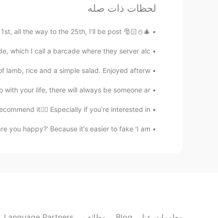
。
除了在超市
的店员
لحظات ذات صله
🎄⛄️🎅🏻 December lessons 🎅🏻⛄️🎄 Hey guys, From December 1st, all the way to the 25th, I’ll be post...
元气少女
EN
CN
 which I call a barcade where they server alc...
。
早上好
 lamb, rice and a simple salad. Enjoyed afterw...
！
早上好
ith your life, there will always be someone ar...
还有一天不能
取
出玩。
mmend it👌🏼 Especially if you’re interested in ...
还有一天不能出
去
玩。
e you happy?' Because it's easier to fake 'I am...
除了
电源
在超市。
除了
店员
在超市。
。
你需要袋子吗
？
你需要袋子吗
豌豆花花
Language Partners
وظائف
Blog
معلومات عنا