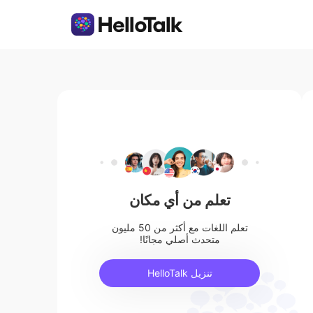
تعلم من أي مكان
تعلم اللغات مع أكثر من 50 مليون
متحدث أصلي مجانًا!
تنزيل HelloTalk