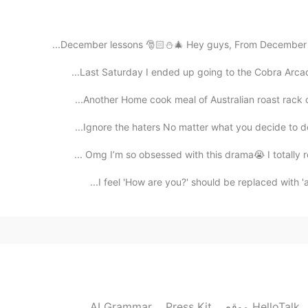
2020.02.08 06:17
Last Saturday I ended up going to the Cobra Arcade,
Another Home cook meal of Australian roast rack of
Ignore the haters No matter what you decide to do w
Omg I’m so obsessed with this drama😭 I totally reco
I feel 'How are you?' should be replaced with 'ar
2020.02.07 20:10
AI Grammar
Press Kit
موقع HelloTalk