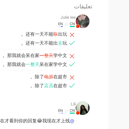
تعليقات
Julie lee
EN
CN
还有一天不能
取
出玩。
还有一天不能出
去
玩。
那我就会呆在家
一整天
学中文。
那我就会
一整天
呆在家学中文。
除了
电源
在超市。
除了
店员
在超市。
Lili
EN
CN
在才看到你的回复😂我现在才上线
@Jason 江森