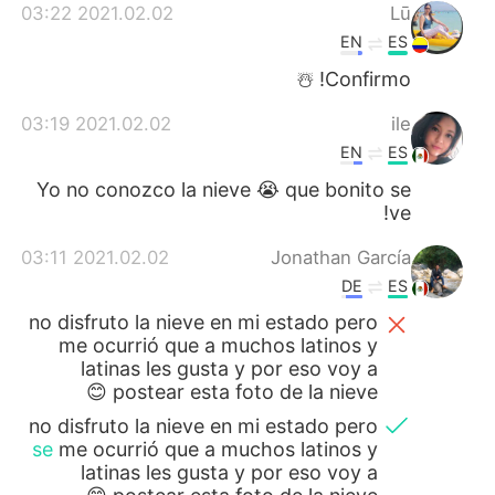
2021.02.02 03:22
Lū
EN
ES
Confirmo! ☃️
2021.02.02 03:19
ile
EN
ES
Yo no conozco la nieve 😭 que bonito se
ve!
2021.02.02 03:11
Jonathan García
DE
ES
no disfruto la nieve en mi estado pero
me ocurrió que a muchos latinos y
latinas les gusta y por eso voy a
postear esta foto de la nieve 😊
no disfruto la nieve en mi estado pero
se
me ocurrió que a muchos latinos y
latinas les gusta y por eso voy a