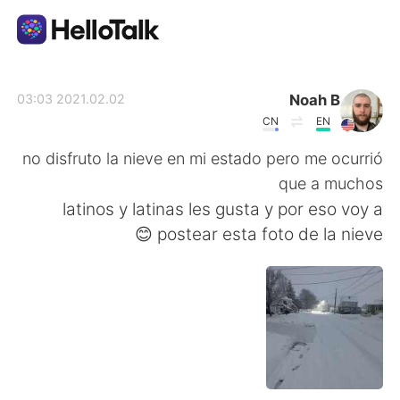
تطبيق تبادل اللغة
Noah B
2021.02.02 03:03
CN
EN
AI Grammar Checker
no disfruto la nieve en mi estado pero me ocurrió
que a muchos
العربية
latinos y latinas les gusta y por eso voy a
postear esta foto de la nieve 😊
English
简体中文
繁體中文
Español
Français
Deutsch