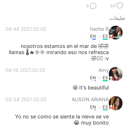
日本語
한국어
8
80
Русский
ไทย
تعليقات
2021.02.02 04:46
hache R
Indonesia
Italiano
EN
ES
Türkçe
Tiếng Việt
🤣🤣 nosotros estamos en el mar de
llamas 🌡🔥🌞🌞 mirando eso nos refresca
:v 💁‍♀️🤣
Português
2021.02.02 04:10
Amy
EN
ES
It’s beautiful 🤩
2021.02.02 03:34
ALISON ARIANA
EN
ES
Yo no se como se siente la nieve se ve
muy bonito 😭