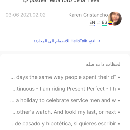
postear esta foto de la nieve 😊
2021.02.02 03:06
Karen Cristancho
EN
ES
Genial! No la conozco, pero algún día 🤞🏽
افتح HelloTalk للانضمام الى المحادثة
2021.02.02 03:04
Nathalia
EN
ES
La Nieve es linda para los que no la
لحظات ذات صله
conocemos.
“I don't think much new ever happens. Most of us spend our days the same way people spent their d...
🇬🇧 To ride 🚲🛴🛵🏍🐎 Present Simple - I ride Present Continuous - I am riding Present Perfect - I h...
This weekend in America we celebrate Memorial Day. It is a holiday to celebrate service men and w...
One Art by Elizabeth Bishop. Part 2 of 2. I lost my mother's watch. And look! my last, or next-...
hola a todos, quiero practicar contando las historias de pasado y hipotética, si quieres escribir...