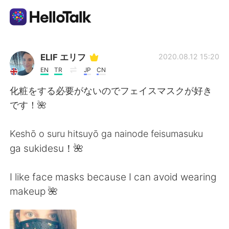
語言交換應用
ELIF エリフ
2020.08.12 15:20
EN
TR
JP
CN
AI Grammar Checker
化粧をする必要がないのでフェイスマスクが好き
です！🌺
繁體中文
Keshō o suru hitsuyō ga nainode feisumasuku
ga sukidesu！🌺
English
简体中文
I like face masks because I can avoid wearing
Español
العربية
makeup 🌺
Français
Deutsch