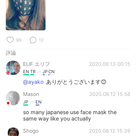
日本語
한국어
Русский
ไทย
Indonesia
Italiano
99
12
Türkçe
Tiếng Việt
評論
Português
ELIF エリフ
2020.08.13 00:15
EN
TR
JP
CN
@ayako
ありがとうございます😊
Mason
2020.08.12 15:58
JP
EN
so many japanese use face mask the
same way like you actually
Shogo
2020.08.12 15:39