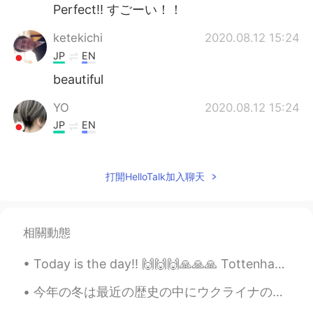
Perfect!! すごーい！！
ketekichi
2020.08.12 15:24
JP
EN
beautiful
YO
2020.08.12 15:24
JP
EN
Absolutely！
saori
2020.08.12 15:22
打開HelloTalk加入聊天
JP
EN
完璧〜！
相關動態
yui
2020.08.12 15:22
Today is the day!! 🙌🙌🙌🙏🙏🙏 Tottenham VS Man City, Quarter Final!! ⚽️⚽️ Who do you want to win?? 🤔😁
JP
EN
Correct ＾＾ I’m also the same.
今年の冬は最近の歴史の中にウクライナの一番暖かい。両親による、毎日の温度は6度ぐらいで、雪がないの冬です。ウクライナ人にとって本当に不思議な感じです、バルセロナみたい。。 笑😯 私の携帯で冬の古...