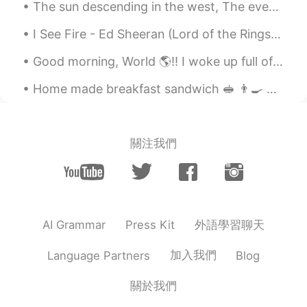
ayako
2020.08.12 15:22
The sun descending in the west, The evening star does shine; The birds are silent in their nest, ...
JP
EN
I See Fire - Ed Sheeran (Lord of the Rings Hobbit OST) One Ring to rule them all, One Ring to f...
化粧をする必要がないので
フェイス
マ
スクが好きです！
Good morning, World 🌎!! I woke up full of energy! I am sure falling asleep, while in my clothes...
化粧をする必要がないのでマスクが好
Home made breakfast sandwich 🥪 👨‍🍳 Bacon, eggs and sausages, seasoned with rosemary and sage an...
きです！
關注我們
外語學習聊天
AI Grammar
Press Kit
加入我們
Language Partners
Blog
關於我們