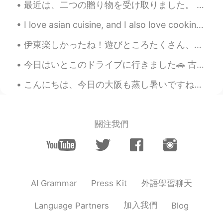
最近は、二つの贈り物を受け取りました。 贈り物は蝋燭と茶碗です。蝋燭は、両親によって沖縄で疲れました。中に貝がたくさん入っています!茶碗は、台湾の友達のお土産です。２頭の海豚が茶碗の中で泳いでい...
I love asian cuisine, and I also love cooking new foods! Today I tried making Dorayaki! It also h...
伊東楽しかったね！遊びところたくさん、あって、食べ物も悪くなかった。天気も出かけ絶好だったね。また伊豆に行って遊びたいなあ。下田とか、白浜ビーチとか 残念ながら明日は仕事。。でもすぐ4連休が...
こんにちは、今日の大阪も蒸し暑いですね。💕皆さんの体調は大丈夫ですか？私は元気です。✨夜寝る時、エアコンを使わず、ぐっすり眠れます。 ちなみに、仕事の休憩中に日本語を勉強しました。📝書いた日本語...
關注我們
外語學習聊天
AI Grammar
Press Kit
加入我們
Language Partners
Blog