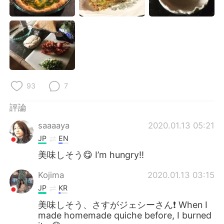
日本語
한국어
Русский
ไทย
Indonesia
Italiano
Türkçe
Tiếng Việt
93
7
Português
評論
saaaaya
2020.01.13 05:21
JP
EN
美味しそう😋 I’m hungry!!
Kojima
2020.01.13 03:15
JP
KR
美味しそう、さすがジェシーさん❗️ When I
made homemade quiche before, I burned