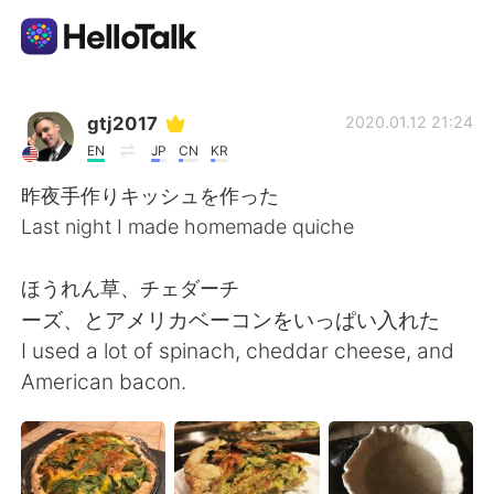
語言交換應用
gtj2017
2020.01.12 21:24
EN
JP
CN
KR
AI Grammar Checker
昨夜手作りキッシュを作った
Last night I made homemade quiche
繁體中文
ほうれん草、チェダーチ
ーズ、とアメリカベーコンをいっぱい入れた
English
简体中文
I used a lot of spinach, cheddar cheese, and
American bacon.
Español
العربية
Français
Deutsch