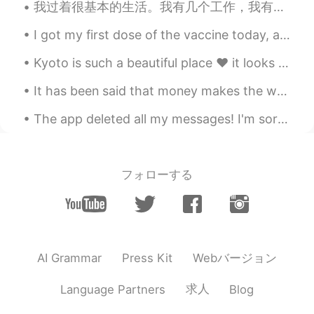
我过着很基本的生活。我有几个工作，我有一辆车, 我有一只狗。我通常的一天就上班，吃饭，健身，配狗玩，然后睡觉。 人小时候总是觉得他们以后的生活会变更有趣，更精彩。 但是，这样的生活有什么问题...
I got my first dose of the vaccine today, and I already have a sore arm. I am hoping not to have ...
Kyoto is such a beautiful place ❤ it looks like something out of a fairy tale😍 One day I'll vi...
It has been said that money makes the world go around. I’m not sure that money truly has that lev...
The app deleted all my messages! I'm sorry if I didn’t reply to you 😓 软件把我的信息都删除了！ 如果不能回复的话很抱歉...
フォローする
Webバージョン
AI Grammar
Press Kit
求人
Language Partners
Blog