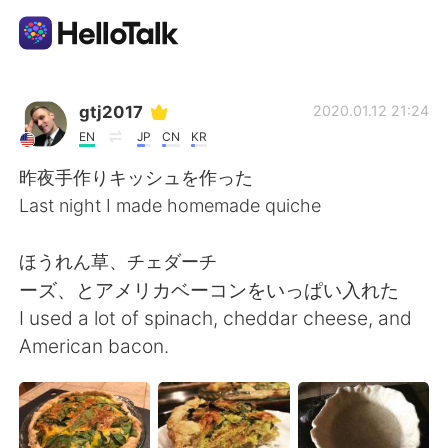
語学交換アプリ
gtj2017
2020.01.12 21:24
EN
JP
CN
KR
AI Grammar Checker
昨夜手作りキッシュを作った
Last night I made homemade quiche
日本語
ほうれん草、チェダーチ
ーズ、とアメリカベーコンをいっぱい入れた
English
简体中文
I used a lot of spinach, cheddar cheese, and
American bacon.
繁體中文
Español
العربية
Français