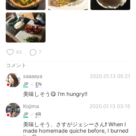
Deutsch
한국어
Русский
ไทย
Indonesia
Italiano
Türkçe
Tiếng Việt
93
7
Português
コメント
saaaaya
2020.01.13 05:21
JP
EN
美味しそう😋 I’m hungry!!
Kojima
2020.01.13 03:15
JP
KR
美味しそう、さすがジェシーさん❗️ When I
made homemade quiche before, I burned