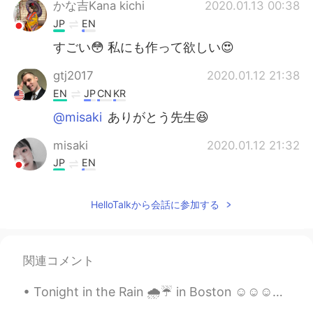
かな吉Kana kichi
2020.01.13 00:38
JP
EN
すごい😳 私にも作って欲しい😍
gtj2017
2020.01.12 21:38
EN
JP
CN
KR
@misaki
ありがとう先生😆
misaki
2020.01.12 21:32
JP
EN
とっても美味しそう🥰
HelloTalkから会話に参加する
関連コメント
Tonight in the Rain 🌧️☔ in Boston ☺️☺️☺️☺️💕 looks like Gotham city out here lol "shout out to bat...