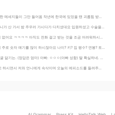
2019.04.23 16:38
년에 한국에 있었을 땐 괴롭힘 받는게 제일 심했고 떠났을 때는 나아졌고 (만남만 권하는 사람들...
다가 다치셨대요 입원하셨고 수술을 받으셔야 된대요 우리 식구들은 왜 다 다치는거지.. 부디 잘 회...
화 걸고 받는 것을 조금 어려워하시는 거 같아요 그래도 유튜브는 즐겨보시더라고요 하지만 구독은 ...
하시잖아요 나이? 키? 집 평수? 연봉? 토익 점수? 등등 그런데 그런 걸 알아봤자 솔직히 그 ...
 아빠: ㅇㅇㅇ(아빠 성함) 딸 확실하네. 피는 못 속는다니까. 나: 참.. 피가 거꾸로 흘러가...
이며 오늘의 에피소드를 들려주셨다 엄마는 오늘 동네 편의점에 들렸었나보다 그리고 어느 낯선 젊...
AI Grammar
Press Kit
HelloTalk Web
L