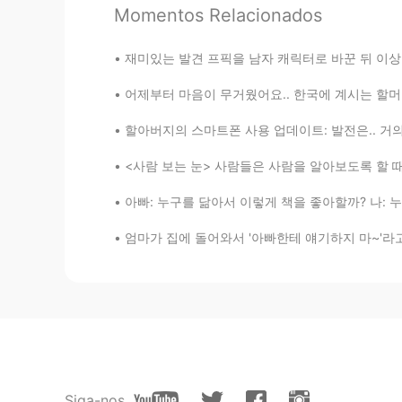
Momentos Relacionados
Jun
KR
EN
재미있는 발견 프픽을 남자 캐릭터로 바꾼 뒤 이상한 메세지들이 그만 들어옴 작
한국어 엄청 잘하시네요...
어제부터 마음이 무거웠어요.. 한국에 계시는 할머니가 산 가서 밤 주우러 가시
할아버지의 스마트폰 사용 업데이트: 발전은.. 거의 없어요 ㅋㅋㅋㅋ 아직도 전
<사람 보는 눈> 사람들은 사람을 알아보도록 할 때 주로 숫자 얘기를 많이 
아빠: 누구를 닮아서 이렇게 책을 좋아할까? 나: 누굴 닮기는. (정답은 엄마)
엄마가 집에 돌어와서 '아빠한테 얘기하지 마~'라고 하시면서 저와 언니에게 속삭
Siga-nos