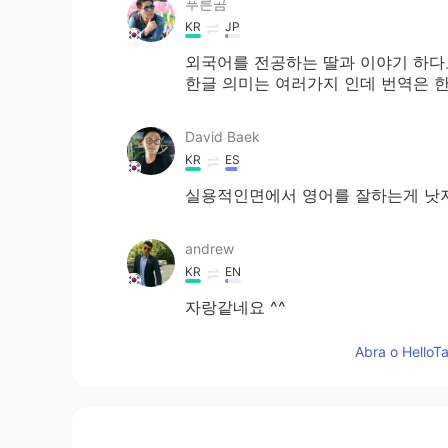
푸른곰
KR
JP
외국어를 전공하는 딸과 이야기 하다보
한글 의미는 여러가지 인데 번역은 한
David Baek
KR
ES
실용적인면에서 영어를 잘하는게 낫
andrew
KR
EN
자랑같네요 ^^
Abra o HelloTa
이상하
KR
EN
허... 그렇네요 이런 문제점이 있었군요