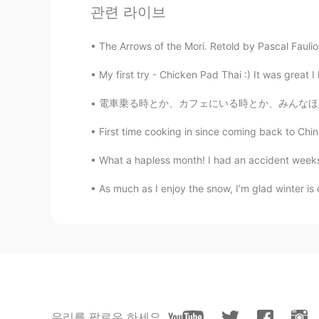
「話は変わりますが」 「お」はつけ
관련 라이브
Hiro
The Arrows of the Mori. Retold by Pascal Fauli
JP
DE
My first try - Chicken Pad Thai :) It was great I
はい。明日から冬休みです。 ひゃっ
電車乗る時とか、カフェにいる時とか、みんなほとんど携帯いじってる。一人の時は、見てる動画
kittynyc
First time cooking in since coming back to China
EN
JP
What a hapless month! I had an accident weeks 
この日本語に間違いがあれば、訂正を
As much as I enjoy the snow, I’m glad winter is
우리를 팔로우 하세요