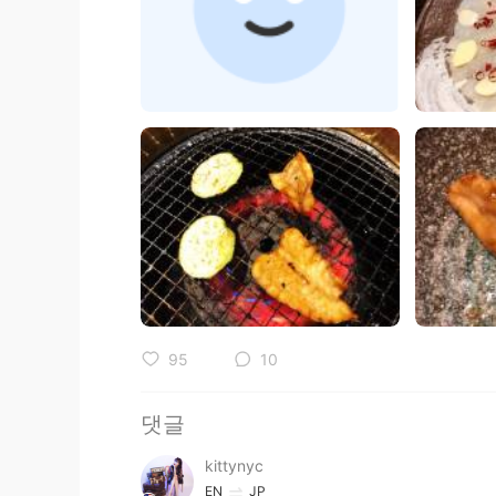
95
10
댓글
kittynyc
EN
JP