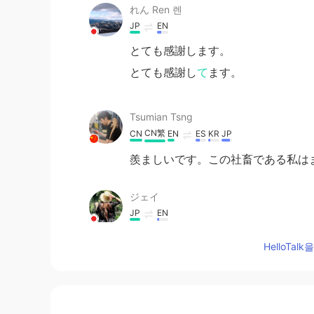
れん Ren 렌
JP
EN
とても感謝します。
とても感謝し
て
ます。
Tsumian Tsng
CN繁
CN
EN
ES
KR
JP
羨ましいです。この社畜である私は
ジェイ
JP
EN
うわぁ、美味しそう！
HelloTa
me
JP
EN