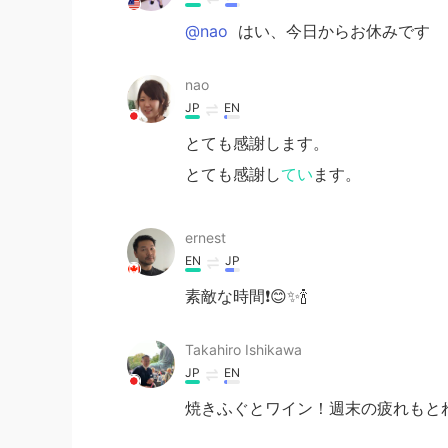
@nao
はい、今日からお休みです
nao
JP
EN
とても感謝します。
とても感謝し
てい
ます。
ernest
EN
JP
素敵な時間❗️😊✨🍾
Takahiro Ishikawa
JP
EN
焼きふぐとワイン！週末の疲れもとれ