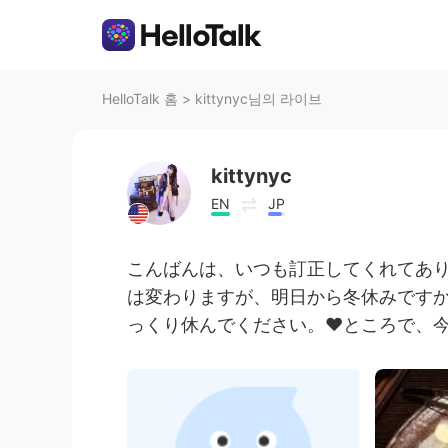
HelloTalk 홈
>
kittynyc님의 라이브
kittynyc
EN
JP
こんばんは、いつも訂正してくれてあり
は変わりますが、明日から冬休みです
っくり休んでください。❤ところで、今