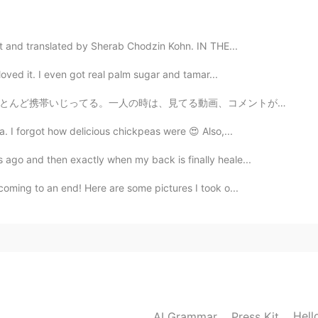
ない方がいいと思います。 明日も仕事です💦
2019.12.27 10:39
ot and translated by Sherab Chodzin Kohn. IN THE...
 loved it. I even got real palm sugar and tamar...
ほ～い！😝
、コメントがどんだけおもしろくてもたぶんちょっとニヤつくだけ。この間カフェでひっしにコメント読んで、外にい...
2019.12.27 10:38
. I forgot how delicious chickpeas were 😍 Also,...
ago and then exactly when my back is finally heale...
お願いします。💕💕
 coming to an end! Here are some pictures I took o...
Hell
AI Grammar
Press Kit