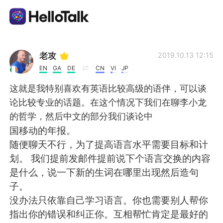
Appli d'échange linguistique
老攻
2019.10.13 12:15
EN
GA
DE
CN
VI
JP
AI Grammar Checker
这就是我特别喜欢有英语比较高级的语伴，可以谈
论比较专业的话题。在这个情况下我们在聊李小龙
Français
的哲学，然后中文的部分我们谈论中
国移动的年报。
随便聊天不行，为了提高语言水平需要目标和计
English
简体中文
划。 我们提前发邮件提前说下个语言交换的内容
是什么，说一下新的生词在哪里出现然后造句
繁體中文
Español
子。
没办法只依靠自己学习语言。你也需要别人帮你
العربية
Deutsch
指出你的错误和纠正你。互相帮忙肯定是最好的