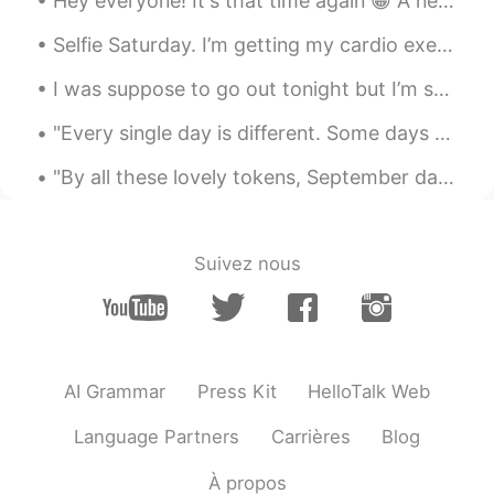
Hey everyone! It's that time again 😁 A new series of classes with a new set of topics including....
👍👍👍
Selfie Saturday. I’m getting my cardio exercise in today. A nice run is good for the body, soul...
星空
2019.10.13 12:25
I was suppose to go out tonight but I’m so tired from work... 😣👩🏻‍⚕️ what is everyone doing toda...
CN
EN
"Every single day is different. Some days you wake up and feel strong to face the world, you feel...
果断关注你！
"By all these lovely tokens, September days are here. With summer's best of weather and autumn's ...
Ella
2019.10.13 12:25
CN
EN
您的建议非常好，我的英语水平还不高，但
Suivez nous
我会借鉴您的方法👍👍
Janey
2019.10.13 12:19
CN
EN
Right , I need a mate talk about shelf
AI Grammar
Press Kit
HelloTalk Web
engineer .
Language Partners
Carrières
Blog
À propos