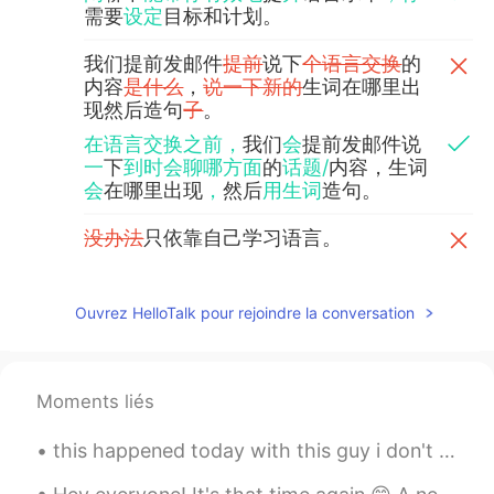
需要
设定
目标和计划。
我们提前发邮件
提前
说下
个语言交换
的
内容
是什么
，
说一下新的
生词在哪里出
现然后造句
子
。
在语言交换之前，
我们
会
提前发邮件说
一
下
到时会聊哪方面
的
话题/
内容，生词
会
在哪里出现
，
然后
用生词
造句。
没办法
只依靠自己学习语言。
不能
只依靠自己学习语言。
Ouvrez HelloTalk pour rejoindre la conversation
互相帮忙肯定是最好的办法，你只是需
要找一下最适合你学习之路。
互相帮忙肯定是最好的办法，你只是需
要找一下最适合你
的
学习之路。
Moments liés
this happened today with this guy i don't want this to happen to anyone please be careful to all ...
Tony
2019.10.13 12:29
CN
EN