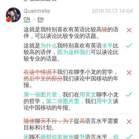
Quaintrelle
2019.10.13 14:04
CN
EN
这就是我特别喜欢有英语比较高
级
的语
伴，可以谈论比较专业的话题。
这就是
为什么
我特别喜欢有英语
水平
比
较高的语伴，
因为这样我们
可以谈论比
较专业的话题。
在这个情况下
我们在聊李小龙的哲学，
然后中文的部分
我们谈论中国移动的年
报。
第一张图片里，
我们在
用英文
聊李小龙
的哲学，
第二张图片里，
我们
用中文
谈
论中国移动的年报。
随便
聊
天
不
行，为了
提
高
语言水平需要
目标和计划。
闲
聊不
能帮你有效地
提
升
语言水平
，你