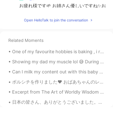
お疲れ様です🌱 お姉さん優しいですね✨お
勉強大変ですが、頑張ってくださいね😊
Open HelloTalk to join the conversation
Ruka
2020.05.16 00:44
JP
EN
私もオンラインクラス取ってます。学ぶこ
Related Moments
とが、難しくなっちゃいましたよね。 頑張
ってください！応援してます🤍
One of my favourite hobbies is baking , i really enjoy creating delicious cakes to share with my ...
Showing my dad my muscle lol 😅 During lockdown I have tried focusing on fitness. What did you fo...
Can I milk my content out with this baby girl? My niece is so cute!!! “Milk out” or “milking it...
ボルシチを作りました❤️ おばあちゃんのレシピ!! I made borscht today! This is my 95 year old Ukrainian grandma’s reci...
Excerpt from The Art of Worldly Wisdom by Baltasar Gracián. cclxvii Silken Words, sugared Manner...
日本の皆さん、ありがとうございました。オリンピックの閉会式を見るのは楽しかったし、パンデミックの最中で、しかも私の大好きな国で行われたことを考えると、本当に特別なことでした。光のショーでは涙が出...