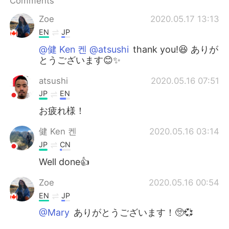
Comments
日本語
한국어
Zoe
2020.05.17 13:13
Русский
ไทย
EN
JP
@健 Ken 켄 @atsushi
thank you!😆 ありが
Indonesia
Italiano
とうございます😊✨
Türkçe
Tiếng Việt
atsushi
2020.05.16 07:51
JP
EN
Português
お疲れ様！
健 Ken 켄
2020.05.16 03:14
JP
CN
Well done👍
Zoe
2020.05.16 00:54
EN
JP
@Mary
ありがとうございます！🥺💞