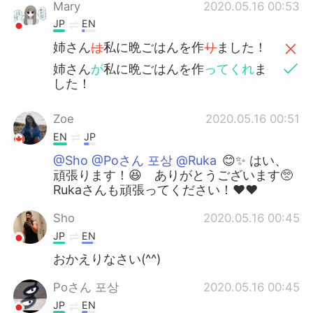
Mary
2020.05.16 00:53
JP
EN
姉さん
は
私に晩ごはんを作
り
ました！
姉さん
が
私に晩ごはんを作
ってくれ
ま
した！
Zoe
2020.05.16 00:51
EN
JP
@Sho @Poさん 포상 @Ruka
😊✨ はい、
頑張ります！😆 ありがとうございます🥺
Rukaさんも頑張ってください！❤️❤️
Sho
2020.05.16 00:45
JP
EN
おかえりなさい(^^)
Poさん 포상
2020.05.16 00:45
JP
EN