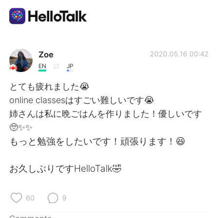
Language Exchange App
Zoe
2020.05.16 00:42
EN
JP
AI Grammar Checker
とても疲れました😭
online classesはすごい難しいです😭
English
姉さんは私に晩ごはんを作りました！優しいです
🥺✨✨
もっと勉強をしたいです！頑張ります！😆
简体中文
繁體中文
お久しぶりですHelloTalk🤣
Español
العربية
Français
Deutsch
60
9