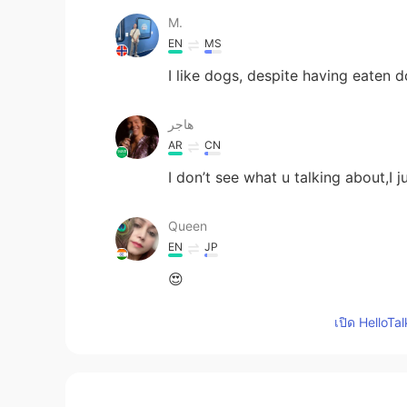
M.
EN
MS
I like dogs, despite having eaten 
هاجر
AR
CN
I don’t see what u talking about,I 
Queen
EN
JP
😍
เปิด HelloTa
みゆ
EN
JP
私も。犬が大いいいいい好き