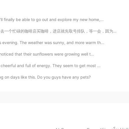
2021.03.11 03:08
 finally be able to go out and explore my new home,...
取号排队，等一会，因为没有人在你这儿一进来就会停下来他们正在做的事情跑过来服务你，在Hellotalk 上...
2021.03.11 02:39
is evening. The weather was sunny, and more warm th...
oticed that their sunflowers were growing well t...
cheerful and full of energy. They seem to get most ...
2021.03.11 02:29
dog on days like this. Do you guys have any pets?
，动物都很可爱 I really like dogs and cows
te!
2021.03.11 02:29