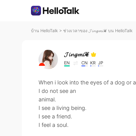
บ้าน HelloTalk
>
ช่วงเวลาของ 𝓙𝓲𝓷𝓰𝓶𝓲❦ บน HelloTalk
𝓙𝓲𝓷𝓰𝓶𝓲❦
EN
CN
KR
JP
When i look into the eyes of a dog or 
I do not see an
animal.
I see a living being.
I see a friend.
I feel a soul.