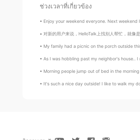
ช่วงเวลาที่เกี่ยวข้อง
无所谓
ID
KR
Enjoy your weekend everyone. Next weekend I’ll
Wow 👏
对新的用户来说，HelloTalk上找别人帮忙，就像是去一个忙碌的咖啡店买咖啡，进店就先
Taipan123
My family had a picnic on the porch outside th
EN
KR
As I was hobbling past my neighbor's house.. I n
Me too my dogs part of the family
Morning people jump out of bed in the morning 
一只嘤嘤怪
It's such a nice day outside! I like to walk my 
EN
CN
哎呀🐴呀，我真的喜欢小狗狗，小牛牛，小猪猪
and pigs and horses, they're so cu
Mitch
EN
ES
Amazing photography