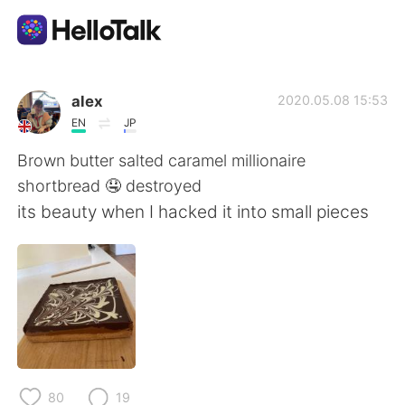
App di scambio linguistico
alex
2020.05.08 15:53
EN
JP
AI Grammar Checker
Brown butter salted caramel millionaire
shortbread 🤤 destroyed
Italiano
its beauty when I hacked it into small pieces
English
简体中文
繁體中文
Español
العربية
Français
80
19