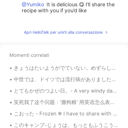
@Yumiko
It is delicious 😋 I’ll share the
recipe with you if you’d like
Vicki
2020.05.08 16:27
RU
EN
Apri HelloTalk per unirti alla conversazione
I'm a woman with cravings 😂 and it is
exactly what I am crazy about
Momenti correlati
Yumiko
2020.05.08 16:26
JP
EN
きょうはたいようがでていない。めずらしい ですね。- No sun today! How unusual! 🌫 As I am behind in sharing photos I reall...
Looks delicious 😋 I liked the name as
well
中世では、ドイツでは流行病がありました。たくさん人が命を落としました。十分な知識がなかったので、病気の理由が適切に理解されてないでした。その時の医者は病気から身を守るために、この服を着ていました...
とてもかぜのつよい日。- A very windy day. I have quite a few observations to share today, so let me break i...
alex
2020.05.08 16:23
EN
JP
笑死我了这个问题：'撒狗粮' 用英语怎么表达？ Please Don't say 'spread dog food' 😝 因为这个中文说法是一字一字翻译不了的，没有完美的翻译。我能想到的说法...
@Anand
hi 👋
こおった - Frozen ❄ I have to share with you what I captured today. When I was editing the photos I ...
alex
2020.05.08 16:23
このキャンプ-じょうは、もっともふうこうめいびなばしょにあります。- This campground is located in the most scenic spot. 🏕 This is...
EN
JP