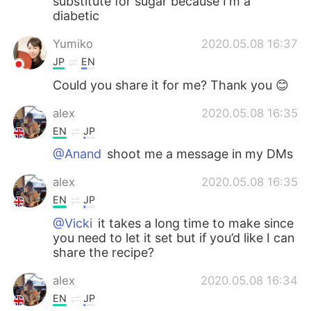
substitute for sugar because I'm a
diabetic
Yumiko
2020.05.08 16:37
JP
EN
Could you share it for me? Thank you 😊
alex
2020.05.08 16:35
EN
JP
@Anand
shoot me a message in my DMs
alex
2020.05.08 16:35
EN
JP
@Vicki
it takes a long time to make since
you need to let it set but if you’d like I can
share the recipe?
alex
2020.05.08 16:34
EN
JP