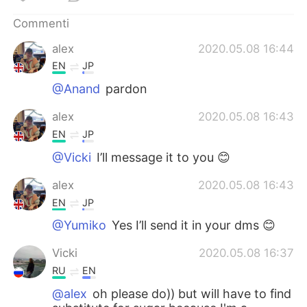
Deutsch
日本語
Commenti
한국어
Русский
alex
2020.05.08 16:44
EN
JP
ไทย
Indonesia
@Anand
pardon
Türkçe
Tiếng Việt
alex
2020.05.08 16:43
EN
JP
Português
@Vicki
I’ll message it to you 😊
alex
2020.05.08 16:43
EN
JP
@Yumiko
Yes I’ll send it in your dms 😊
Vicki
2020.05.08 16:37
RU
EN
@alex
oh please do)) but will have to find