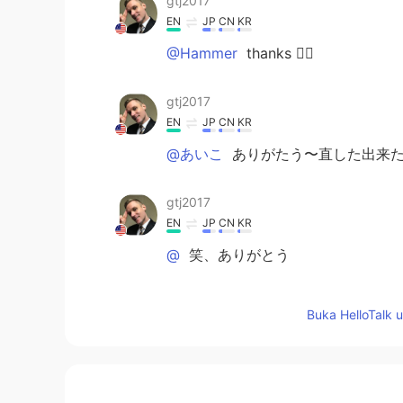
gtj2017
EN
JP
CN
KR
@Hammer
thanks ✌🏻
gtj2017
EN
JP
CN
KR
@あいこ
ありがたう〜直した出来た
gtj2017
EN
JP
CN
KR
@
笑、ありがとう
gtj2017
Buka HelloTalk 
EN
JP
CN
KR
@Mayo
訂正をありがとうございま