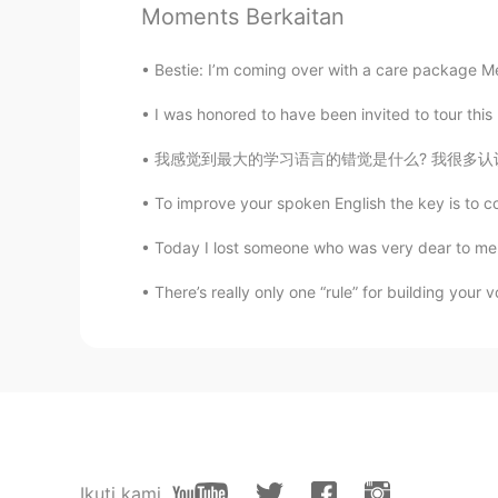
gtj2017
Moments Berkaitan
EN
JP
CN
KR
@Yu-ki
I see! Thanks for the corr
Bestie: I’m coming over with a care package Me
I was honored to have been invited to tour this b
gtj2017
EN
JP
CN
KR
我感觉到最大的学习语言的错觉是什么? 我很多认识的人天天都看专门学习英语的书，注意到背
@にゃん
訂正をありがとう😊
To improve your spoken English the key is to co
Today I lost someone who was very dear to me
Saoriでござる
JP
EN
FR
DE
There’s really only one “rule” for building your v
お疲れ様でした🥺 手大丈夫ですか⁉️
Yumi
JP
EN
ケガしちゃったね！
Ikuti kami