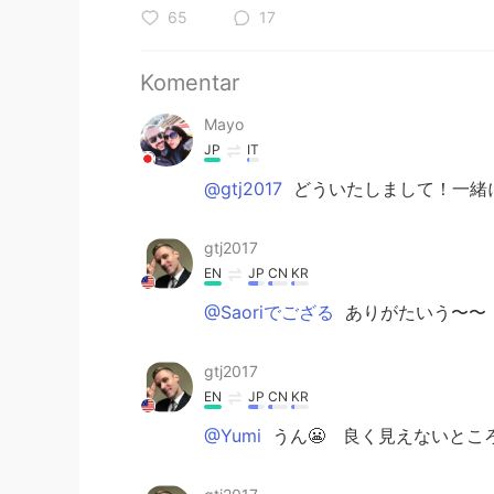
65
17
Komentar
Mayo
JP
IT
@gtj2017
どういたしまして！一緒に
gtj2017
EN
JP
CN
KR
@Saoriでござる
ありがたいう〜〜
gtj2017
EN
JP
CN
KR
@Yumi
うん😬 良く見えないとこ