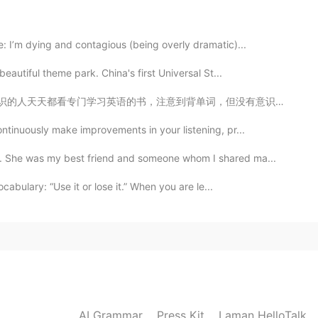
2021.01.27 22:11
ections
: I’m dying and contagious (being overly dramatic)...
eautiful theme park. China's first Universal St...
2021.01.27 22:11
单词，但没有意识到怎么用这些单词。 他们学习很多语法格式，但却不敢开口跟别人说那种语言。 如果是这样的话，...
ntinuously make improvements in your listening, pr...
. She was my best friend and someone whom I shared ma...
2021.01.27 01:53
ocabulary: “Use it or lose it.” When you are le...
 お大事に😰
2021.01.26 23:34
AI Grammar
Press Kit
Laman HelloTalk