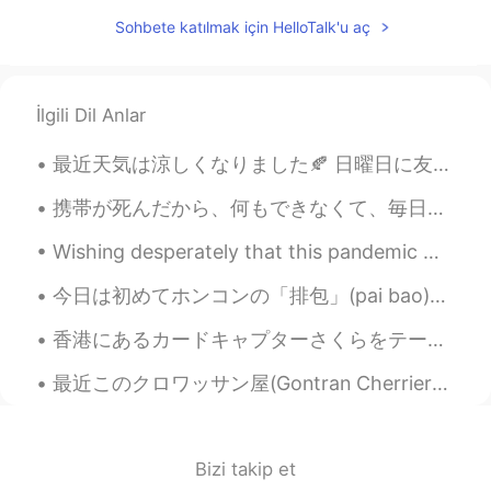
Sohbete katılmak için HelloTalk'u aç
İlgili Dil Anlar
最近天気は涼しくなりました🍂 日曜日に友達とディズニーパークに行きました🐭🌲 池は本当に大きいですね😯たまに公園を散歩するのは幸せだと思います。 皆さんはディズニーランドが好きですか？一番好...
携帯が死んだから、何もできなくて、毎日投稿してたイラストもしなかった😫😫 何も順調に行かないから、徹夜して色々考えていて、結局悪夢三つも見た…ストレス溜まりすぎたー！ ストレスを感じる時は、やっ...
Wishing desperately that this pandemic would end so we can hit the road again, but that doesn't m...
今日は初めてホンコンの「排包」(pai bao)というパンを作ってみました！日本のミルクパンみたい🍞なパンなのかな？ 形は全然整えられなかったね😂 ふわふわの食感も足りない…発酵はうまくできなか...
香港にあるカードキャプターさくらをテーマにしたレストランに行きました！ 香港は小狼くんの故郷だから、料理も香港の代表の飲茶でした！^ ^ 少し高いけど、味は美味しいし、たくさん写真撮れて、楽しか...
最近このクロワッサン屋(Gontran Cherrier)は人気がありますので、一度抹茶クロワッサンを食べてみたよ！本当に美味しかった🎶 やっと美味しいほうじ茶ラテを見つけた‼︎元のアイスほう...
Bizi takip et