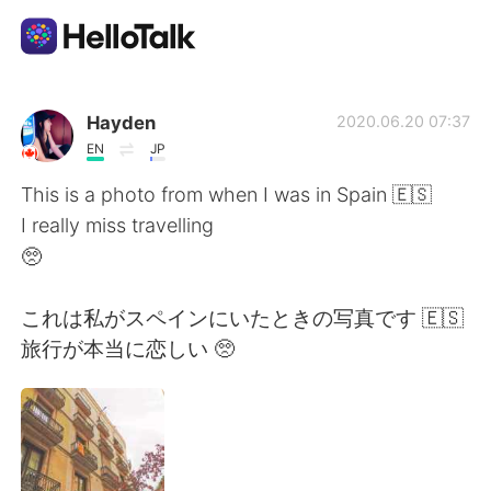
Dil Değişimi Uygulaması
Hayden
2020.06.20 07:37
EN
JP
AI Grammar Checker
This is a photo from when I was in Spain 🇪🇸
I really miss travelling
Türkçe
🥺
これは私がスペインにいたときの写真です 🇪🇸
English
简体中文
旅行が本当に恋しい 🥺
繁體中文
Español
العربية
Français