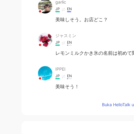
garlic
JP
EN
美味しそう。お店どこ？
ジャスミン
JP
EN
レモンミルクかき氷の名前は初めて
IPPEI
JP
EN
美味そう！
ai
Buka HelloTalk 
JP
EN
美味しそう！