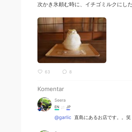
次かき氷頼む時に、イチゴミルクにし
63
8
Komentar
Seera
EN
JP
@garlic
直島にあるお店です。。笑