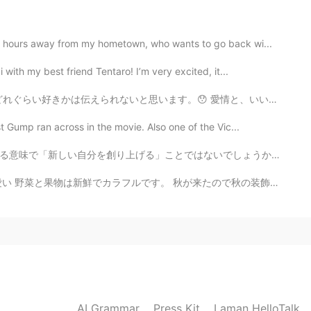
 hours away from my hometown, who wants to go back wi...
with my best friend Tentaro! I’m very excited, it...
。😯 愛情と、いい人間関係と、食べたい気持ちのあと、心から欲しいと思うのはいい音楽です。 好きな歌を見つ...
 Gump ran across in the movie. Also one of the Vic...
いでしょうか。新しい言語を勉強し始めるとき、我々は母語で思いついた「言いたいこと」をそのまま直訳することが...
秋が来たので秋の装飾で飾られていました。 アメリカに行ったら、ぜひ秋の時に来てください。 やっぱり、こ...
AI Grammar
Press Kit
Laman HelloTalk