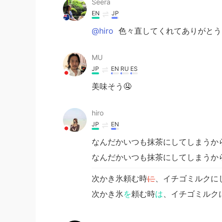
Seera
EN
JP
@hiro
色々直してくれてありがとう
MU
JP
EN
RU
ES
美味そう🤤
hiro
JP
EN
なんだかいつも抹茶にしてしまうか
なんだかいつも抹茶にしてしまうか
次かき氷頼む時
に
、イチゴミルクに
次かき氷
を
頼む時
は
、イチゴミルク