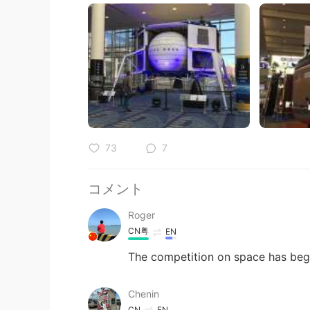
73
7
コメント
Roger
CN粤
EN
The competition on space has beg
Chenin
CN
EN