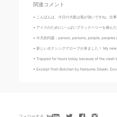
関連コメント
こんばんは、今日の大阪は風が強いですね。仕事の休憩中に日本語を勉強しました。書いた日本語
アイスのためにいっぱいブラックベリーを摘んだけど、まだいっぱいがあったそう Even 
今天的问题：person, persons, people, peoples 的区别
新しいボクシンググローブが来ました！ My new boxing gloves ar
Trapped for hours today because of the clash b
Excerpt from Botchan by Natsume Sōseki. Excer
フォローする