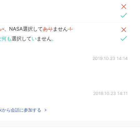
い
、NASA選択して
あり
ません
！
だ何も
選択して
い
ません
。
2019.10.23 14:14
2019.10.23 14:11
Talkから会話に参加する