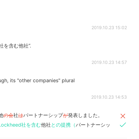
2019.10.23 15:02
ード社を含む他社”.
2019.10.23 14:57
ugh, its "other companies" plural
2019.10.23 14:53
他
の会
社
は
パートナーシップ
が
発表しました。
Lockheed社を含む
他社
との提携（
パートナーシッ