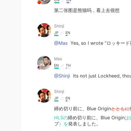
第二张图是熊猫吗，看上去很想
Shinji
JP
EN
@Mas
Yes, so I wrote “ロッキ
Mas
EN
TH
@Shinji
Its not just Lockheed, tho
Shinji
JP
EN
締め切り前に、Blue Origin
とともに
HLSの
締め切り前に、Blue Origin
は
プ
）を
発表しました。