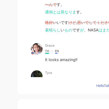
へんで
す。
通例とは異なりま
す。
格好い
いです
けど,思いでしてくださ
素晴らし
い
もの
です
が
、NASA
はま
Grace
TH
EN
It looks amazing!!
Tyra
CN粤
CN
EN
DE
RU
Hello
wow~