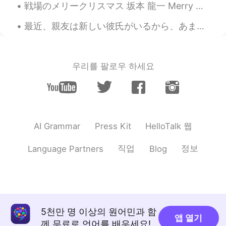
戦場のメリークリスマス 坂本 龍一 Merry Christmas Mr. Lawrence by Ryuichi Sakamoto I tried my best to play thi...
JP
EN
最近、親友は新しい彼氏がいるから、あまり話せないです。🥲私も幸せですが以前は毎日話してました。そして、新しい彼氏さんは兵隊なので、時々、私は彼女に内輪ネタといってる時に彼は真面目すぎて、私は怖く...
この歌
が
知ってますか？
この歌
を
知ってますか？
우리를 팔로우 하세요
Satoko
2019.10.27 13:20
JP
EN
すごく綺麗な空！！
HelloTalk 웹
AI Grammar
Press Kit
직업
정보
Language Partners
Blog
5천만 명 이상의 원어민과 함
앱 열기
께 무료로 언어를 배우세요!