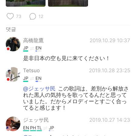
Deutsch
日本語
73
12
Русский
ไทย
댓글
Indonesia
Italiano
高橋龍鷹
2019.10.29 10:37
Türkçe
Tiếng Việt
JP
EN
是非日本の空も見に来てください！
Português
Tetsuo
2019.10.28 23:25
JP
EN
@ジェッサ民
この歌詞は、差別から解放さ
れた黒人の気持ちを歌ってるんだと思って
いました。だからメロディーとすごく合っ
てると感じます！
ジェッサ民
2019.10.27 14:23
EN
PH
TL
JP