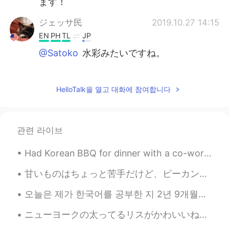
ます！
ジェッサ民
2019.10.27 14:15
EN
PH
TL
JP
@Satoko
水彩みたいですね。
Tetsuo
2019.10.27 13:53
JP
EN
HelloTalk을 열고 대화에 참여합니다
Feeling Good by Nina Simone
satoshi
2019.10.27 13:50
관련 라이브
JP
EN
Had Korean BBQ for dinner with a co-worker after work 😋😋😋 tired but I’m ok 😃 #Genkoreanbbq #kore...
何の歌ですか？🤔
甘いものはちょっと苦手だけど、ピーカンパイが大好きです。あまり甘くなくて香りと味が大好きです。夢で見ました。たぶん、寝ながら、誰かが私の鼻の近くにピーカンパイを置いました。笑 外で、ピーカンパ...
Poさん 포상
2019.10.27 13:44
JP
EN
오늘은 제가 한국어를 공부한 지 2년 9개월이 되는 날입니다. Today marks my 2 year and 9th month of studying Korean 🥳🥳🥳 Ctto~
本当に綺麗な空☺
ニューヨークの太ってるリスがかわいいね！ 友達はリスの写真を撮ってる私の写真を撮りました。笑 Does it make any sense? My friend took a photo o...
Tomo...
2019.10.27 13:23