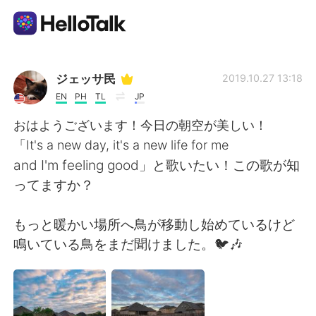
언어 교환 앱
ジェッサ民
2019.10.27 13:18
EN
PH
TL
JP
AI Grammar Checker
おはようございます！今日の朝空が美しい！
「It's a new day, it's a new life for me
한국어
and I'm feeling good」と歌いたい！この歌が知
ってますか？
English
简体中文
もっと暖かい場所へ鳥が移動し始めているけど
鳴いている鳥をまだ聞けました。🐦🎶
繁體中文
Español
العربية
Français