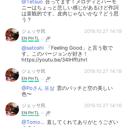
@Tetsuo
合ってます！メロディとハーモ
ニーはちょっと悲しい感じがあるけど作詞
は楽観的です。皮肉じゃないかな？どう思
う？
ジェッサ民
2019.10.27 14:19
EN
PH
TL
JP
@satoshi
「Feeling Good」と言う歌で
す。このバージョンが好き！
https://youtu.be/34lHffIzhrI
ジェッサ民
2019.10.27 14:18
EN
PH
TL
JP
@Poさん 포상
雲のパッチと空の美しい
色〜
ジェッサ民
2019.10.27 14:16
EN
PH
TL
JP
@Tomo...
直してくれてありがとうござい