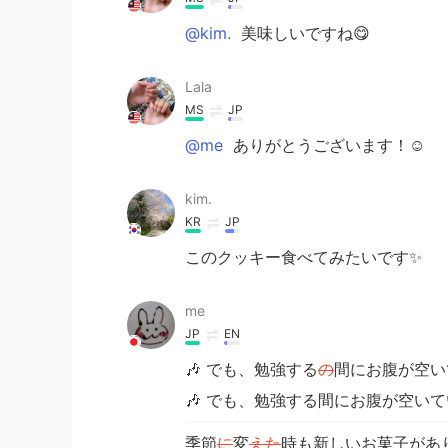
@kim.
美味しいですね😋
Lala
MS
JP
@me
ありがとうございます！☺️
kim.
KR
JP
このクッキー食べてみたいです✨
me
JP
EN
🎶 でも、勉強する
の
間にお腹が空い
🎶 でも、勉強する間にお腹が空い
季節
に
変
えた
時も新しいお菓子があ