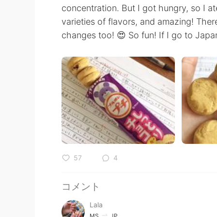
concentration. But I got hungry, so I at
varieties of flavors, and amazing! Th
changes too! 😍 So fun! If I go to Japan
57
4
コメント
Lala
MS
JP