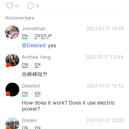
日本語
한국어
61
8
Русский
ไทย
Kommentare
Johnathan
2021.07.17 14:19
Indonesia
Italiano
EN
CN
ES
JP
Türkçe
Tiếng Việt
@Deleted
yes
Anthea Yang
2021.07.17 13:44
Português
CN
EN
你棒棒哒🎊
Deleted
2021.07.17 12:12
CN
EN
How does it work? Does it use electric
power?
Dream
2021.07.17 12:05
CN
EN