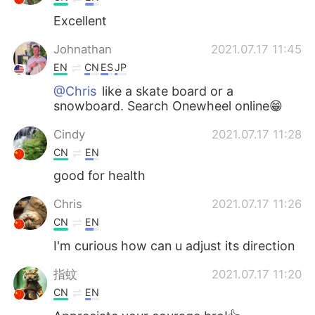
Excellent
Johnathan
2021.07.17 11:45
EN
CN
ES
JP
@Chris
like a skate board or a
snowboard. Search Onewheel online😁
Cindy
2021.07.17 11:28
CN
EN
good for health
Chris
2021.07.17 11:26
CN
EN
I'm curious how can u adjust its direction
指蚊
2021.07.17 11:20
CN
EN