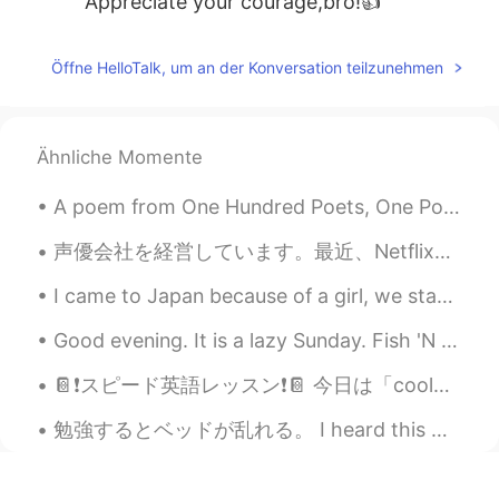
Appreciate your courage,bro!👍
Öffne HelloTalk, um an der Konversation teilzunehmen
Ähnliche Momente
A poem from One Hundred Poets, One Poem Each (Hyakunin isshu, 百人一首) by Fujiwara no Teika. Transl...
声優会社を経営しています。最近、Netflixと取引しました。これで念願の チャリティーが始められます。しかし、国は非協力的です。チャリティー を始めるのは難しく、弁護士さえ私と話したがらないで...
I came to Japan because of a girl, we started talking in August just after my birthday, she was l...
Good evening. It is a lazy Sunday. Fish 'N chips and endless legends for me. Fish, strategy and w...
📔❗️スピード英語レッスン❗️📔 今日は「cool」を英単語を勉強しましょう。 Coolは「すごい、やばい」という意味ですけど、いろいろ用途もあります。みんながこの言葉を毎日使います。実際に...
勉強するとベッドが乱れる。 I heard this was a popular book to use to study for the JLPT N5. I just started to...