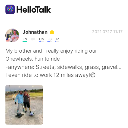
Sprachaustausch-App
Johnathan
2021.07.17 11:17
EN
CN
ES
JP
AI Grammar Checker
My brother and I really enjoy riding our
Onewheels. Fun to ride
Deutsch
-anywhere: Streets, sidewalks, grass, gravel...
I even ride to work 12 miles away!😊
English
简体中文
繁體中文
Español
العربية
Français