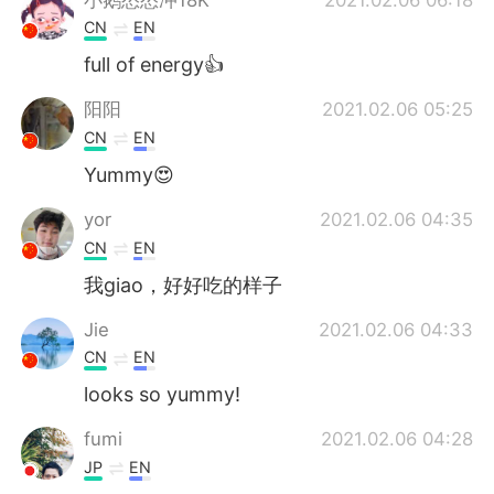
CN
EN
full of energy👍
阳阳
2021.02.06 05:25
CN
EN
Yummy😍
yor
2021.02.06 04:35
CN
EN
我giao，好好吃的样子
Jie
2021.02.06 04:33
CN
EN
looks so yummy!
fumi
2021.02.06 04:28
JP
EN