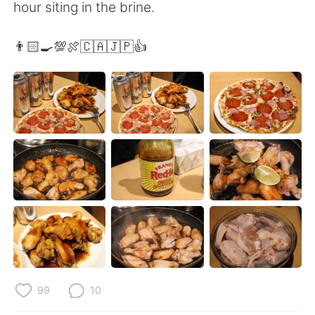
Deutsch
日本語
hour siting in the brine.
한국어
Русский
👨🏻‍🍳💯🍖🇨🇦🇯🇵👍
ไทย
Italiano
Türkçe
Tiếng Việt
Português
99
10