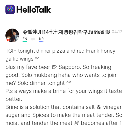
Aplikasi Pertukaran Bahasa
令狐沖JH14七七제빵왕김탁구JamesHU
2021.02.06 04:12
EN
KR
AI Grammar Checker
TGIF tonight dinner pizza and red Frank honey
garlic wings ^^
Indonesia
plus my fave beer 🍺 Sapporo. So freaking
good. Solo mukbang haha who wants to join
me? Solo dinner tonight ^^
English
简体中文
P.s always make a brine for your wings it taste
better.
繁體中文
Español
Brine is a solution that contains salt 🧂 vinegar
sugar and Spices to make the meat tender. So
العربية
Français
moist and tender the meat 🍖 becomes after 1