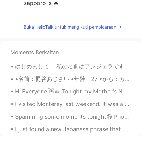
sapporo is 🔥
Atalanlan
2021.02.06 04:19
CN
EN
Buka HelloTalk untuk mengikuti pembicaraan
😍😍😍
Markozhao
2021.02.06 04:15
Moments Berkaitan
CN
EN
🙋‍♂️give me all
はじめまして！ 私の名前はアンジェラです。23歳です。 私は中学三年生から高校三年生まで学校で日本語お勉強しました。 でも今は練習することがあんまりできないのでもう一度日本語を勉強したいで...
•名前：梶谷あじさい •年齢：27 •から：カリフォルニア州モントレー🐠🐬🐙 •誕生日：2月3日 •高さ：177 cm •目の色：ブラウン/グリーン •髪の色：ブリーチブロンド •好きな色：グリ...
Hi Everyone 👋☺️ Tonight my Mother's Night Plant bloomed!! It only blooms in the night🌃 and by...
I visited Monterey last weekend. It was a beautiful place to visit! I saw so many whales, but cou...
Spamming some moments tonight😅 Photos taken during the hike to, and from the summit of Mount Kos...
I just found a new Japanese phrase that is going to be my favourite. 恋の予感 (こいのよかん) 'Koi no yoka...