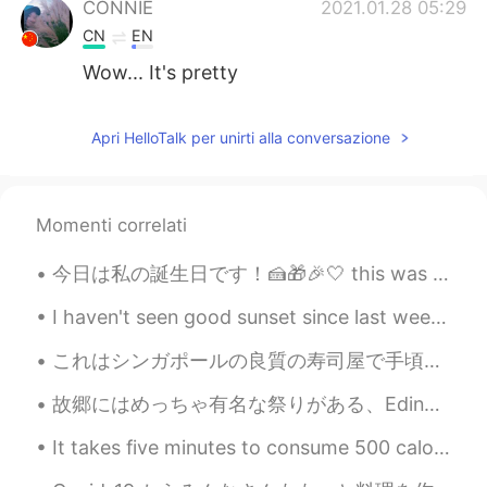
CONNIE
2021.01.28 05:29
CN
EN
Wow... It's pretty
Apri HelloTalk per unirti alla conversazione
Momenti correlati
I haven't seen good sunset since last week😅🌇 Please enjoy the golden sunset🌇🌞 and soft moon setti...
これはシンガポールの良質の寿司屋で手頃な価格で約$ 30-50です(2455.19〜4091.99円) 生寿司が食べられないので炙りをお願いしました!! スタッフが日本語が話せるで驚きました😂👌...
故郷にはめっちゃ有名な祭りがある、Edinburgh Fringe Festivalと言います。実は、 現在大阪市天王寺区で、その祭りが起こっています! 2年目です。 月曜日の午後5時半に(10...
It takes five minutes to consume 500 calories. It takes two hours to burn them off. It’s worth it...