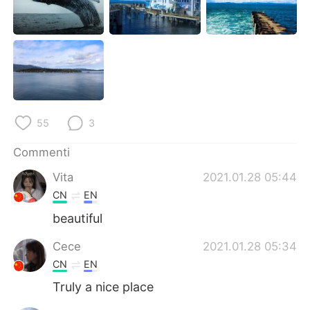
Deutsch
日本語
한국어
Русский
ไทย
Indonesia
Türkçe
Tiếng Việt
55
3
Português
Commenti
Vita
2021.01.28 05:44
CN
EN
beautiful
Cece
2021.01.28 05:34
CN
EN
Truly a nice place