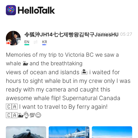
App di scambio linguistico
令狐沖JH14七七제빵왕김탁구JamesHU
2021.01.28 05:27
EN
KR
AI Grammar Checker
Memories of my trip to Victoria BC we saw a
whale 🐳 and the breathtaking
Italiano
views of ocean and islands 🏝 i waited for
hours to sight whale but in my crew only I was
ready with my camera and caught this
English
简体中文
awesome whale flip! Supernatural Canada
🇨🇦 I want to travel to By ferry again!
繁體中文
Español
🇨🇦🐳👌💯😊
العربية
Français