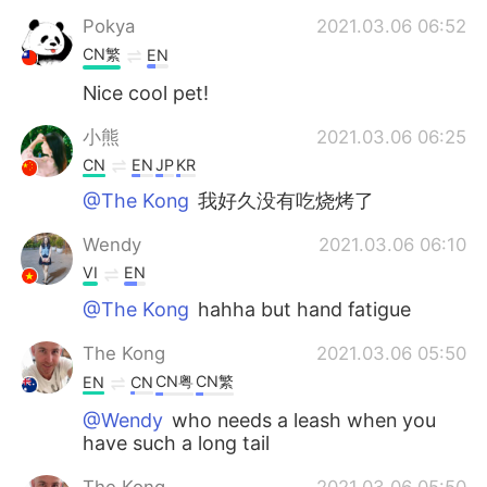
Pokya
2021.03.06 06:52
CN繁
EN
Nice cool pet!
小熊
2021.03.06 06:25
CN
EN
JP
KR
@The Kong
我好久没有吃烧烤了
Wendy
2021.03.06 06:10
VI
EN
@The Kong
hahha but hand fatigue
The Kong
2021.03.06 05:50
CN粤
CN繁
EN
CN
@Wendy
who needs a leash when you
have such a long tail
The Kong
2021.03.06 05:50