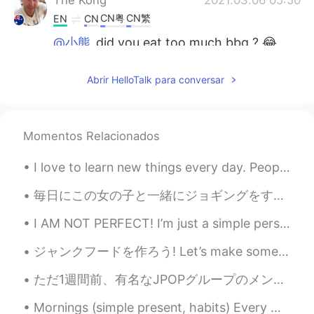
CN粤
CN繁
EN
CN
@小熊
did you eat too much bbq ? 😂
The Kong
2021.03.06 05:49
Abrir HelloTalk para conversar
CN粤
CN繁
EN
CN
@Ying
white meat is white meat right ?
Momentos Relacionados
The Kong
2021.03.06 05:47
CN粤
CN繁
EN
CN
I love to learn new things every day. People who know me know that I have many interests in life....
@Johnno - 白宇
or is it a man dragging
毎日にこの女の子と一緒にジョギングをする Everyday I go jogging with this girl 1歳半ぐらいの子供だから、いつもとても元気そう She’s only abo...
his wife out of the jewelry store saying
it’s time to go-anna.
I AM NOT PERFECT! I’m just a simple person with a simple life! So, if I ever do make a mistake, ...
Ying
2021.03.06 05:36
ジャンクフードを作ろう! Let’s make some junk food ここには残りジャガイモ🥔が多かったから手作りチップスを作ろうと決めた There were a lot of le...
CN
EN
ただ1週間前、有名なJPOPグループのメンバーが同僚になって凄いことになったの。アイドルが来るという噂を聞いてから、テンション上がってきたんやけど、予想以上にいい人やった。 彼は言うまでもない...
@The Kong
I never eat turtle. but I guess
they taste similar
Mornings (simple present, habits) Every weekday morning my alarm clock rings at 6 o’clock and eve...