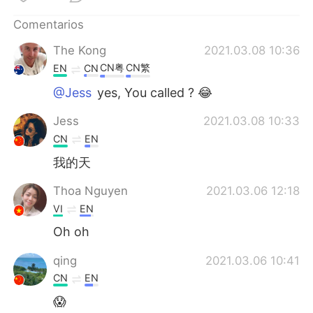
日本語
한국어
Comentarios
Русский
ไทย
The Kong
2021.03.08 10:36
CN粤
CN繁
EN
CN
Indonesia
Italiano
@Jess
yes, You called ? 😂
Türkçe
Tiếng Việt
Jess
2021.03.08 10:33
CN
EN
Português
我的天
Thoa Nguyen
2021.03.06 12:18
VI
EN
Oh oh
qing
2021.03.06 10:41
CN
EN
😱