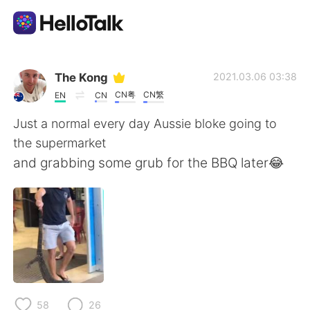
Aplicación de intercambio de idiomas
The Kong
2021.03.06 03:38
CN粤
CN繁
EN
CN
AI Grammar Checker
Just a normal every day Aussie bloke going to
the supermarket
Español
and grabbing some grub for the BBQ later😂
English
简体中文
繁體中文
العربية
Français
Deutsch
58
26