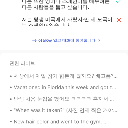
나는 또한 영어나 스페인어를 배우려는
다른 사람들을 돕고 싶습니다.
저는 평생 미국에서 자랐지
만 제 모국어
는 스페인어였습니다.
저는 평생 미국에서 자랐지만 제 모국어
는 스페인어였습니다.
HelloTalk을 열고 대화에 참여합니다
Faith Castan
2021.01.02 04:08
EN
KR
관련 라이브
@Lucia
I really hope I didn’t say it wrong
세상에서 제일 참기 힘든게 뭘까요? 배고픔? 목마름? 잠? 웃음? 눈물? 욕? 유혹? 화장실? 통증? 세일? 문자 확인? SNS 확인? 금주? 금연? 게임? 미루기? 비밀 ...
but yeah! :)) I’m attending two colleges
one from my hometown (doing it online)
Vacationed in Florida this week and got to see the alligators 🙂 Place has grown so much since I l...
majoring in English lit and I’m also
attending another one here which I’m
난생 처음 눈썹을 했어요 ㅋㅋㅋㅋ 혼자서 한게 아니고 친구가 해주고 싶다고 해줬어요 제가 몇개월 전에 '첫체험' 기록장을 만들었어요 뭔가 삶이 지루하다고 느껴질때 저에게 ...
majoring in fashion yeah it kinda a lot 🙈
"When was it taken?" (사진 언제 찍은 거야?) "She is beauiful" (그녀는 아르답다) "Not a typo" (오타가 아님) "티없이 아름다운"...
Lucia
2021.01.02 02:10
KR
EN
New hair color and went to the gym. 👩🏻‍🦰 Also did some shopping 😄🛍 What about you my lovely fri...