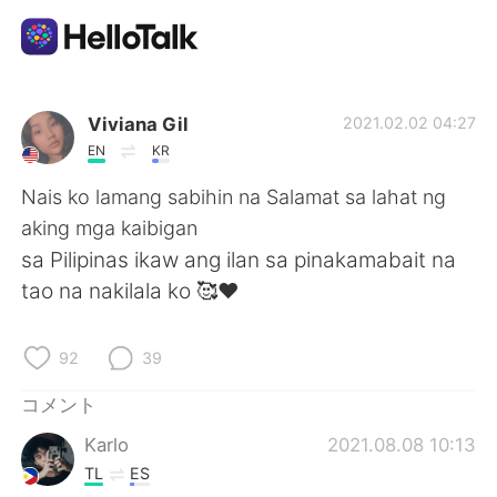
語学交換アプリ
Viviana Gil
2021.02.02 04:27
EN
KR
AI Grammar Checker
Nais ko lamang sabihin na Salamat sa lahat ng
aking mga kaibigan
日本語
sa Pilipinas ikaw ang ilan sa pinakamabait na
tao na nakilala ko 🥰❤️
English
简体中文
92
39
繁體中文
Español
コメント
Karlo
2021.08.08 10:13
العربية
Français
TL
ES