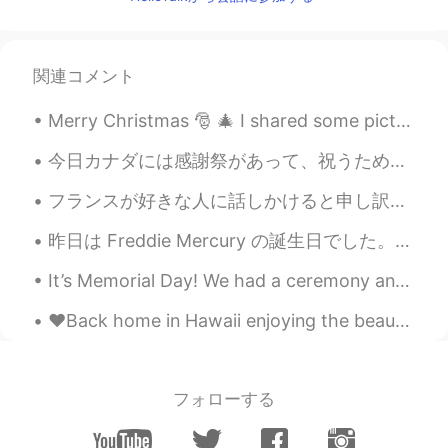
TL
ES
Yawsszzzer! Ang galing naman mag-
Tagalog.
関連コメント
hana.
2021.02.05 11:44
Merry Christmas 🎅 🎄 I shared some pictures of the Christmas feasts/meals I've had since coming to...
TL
EN
Pwede ba kita maging friend?
今日カナダには感謝祭があって、祝うために家族が揃って来たんだ！家族はターキーとを食べたりして、話したりして、私にとって一番楽しい日かな。日本はこんな日があるかな？もちろん休日があるけど、私一年半...
フランスが好きな人に話しかけると申し訳ないと思うのは、僕はフランスのいい思い出が正直あまりないことだ。フランスを好きになってくれて嬉しいし、水を差したくないけど、僕と話したら恐らくフランスのこと...
jewel
2021.02.05 05:47
TL
EN
昨日は Freddie Mercury の誕生日でした。🙂 ちょっとだけ Queen の歌を歌おうと思います。一番好きな Queen の曲です。Love of my life っていう。🙂🙂😊 ...
@Viviana Gil
awww thankyouuu❤️
It’s Memorial Day! We had a ceremony and then went to the beach. I feel better about going to the...
Viviana Gil
2021.02.05 05:42
♥️Back home in Hawaii enjoying the beautiful sunset tonight!! Missing Korea ~ but feeling so happ...
EN
KR
@Princess
Yessss <3
フォローする
Viviana Gil
2021.02.05 05:40
EN
KR