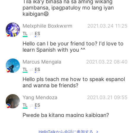
Tila ika'y bihasa na sa aming wikang
pambansa, ipagpatuloy mo lang iyan
kaibigan😄
Melxphiile Boxkwxrm
2021.03.24 11:25
TL
ES
Hello can I be your friend too? I'd love to
learn Spanish with you ^^
Marcus Mengala
2021.03.22 08:40
TL
ES
Hello pls teach me how to speak espanol
and wanna be friends?
Yang Mendoza
2021.03.21 09:55
TL
ES
Pwede ba kitang maging kaibigan?
Allen Jurmay Licopit
2021.02.13 19:38
HelloTalkから会話に参加する