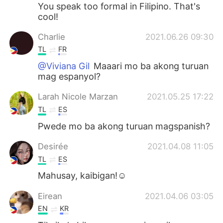
Deutsch
한국어
You speak too formal in Filipino. That's
cool!
Русский
ไทย
Charlie
2021.06.26 09:30
TL
FR
Indonesia
Italiano
@Viviana Gil
Maaari mo ba akong turuan
mag espanyol?
Türkçe
Tiếng Việt
Larah Nicole Marzan
2021.05.25 17:22
Português
TL
ES
Pwede mo ba akong turuan magspanish?
Desirée
2021.04.08 11:05
TL
ES
Mahusay, kaibigan!☺
Eirean
2021.04.06 03:05
EN
KR