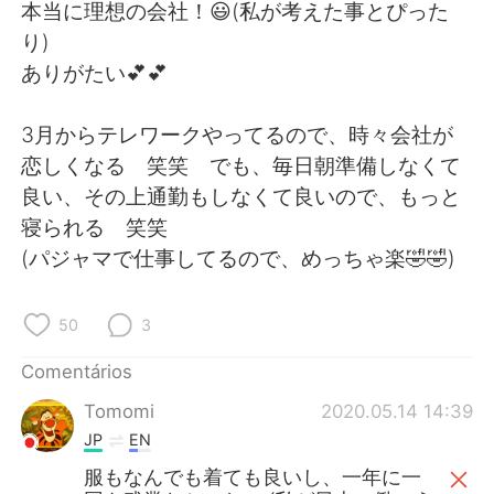
Deutsch
日本語
本当に理想の会社！😃(私が考えた事とぴった
り)
한국어
Русский
ありがたい💕💕
ไทย
Indonesia
3月からテレワークやってるので、時々会社が
恋しくなる 笑笑 でも、毎日朝準備しなくて
Italiano
Türkçe
良い、その上通勤もしなくて良いので、もっと
寝られる 笑笑
Tiếng Việt
(パジャマで仕事してるので、めっちゃ楽🤣🤣)
50
3
Comentários
Tomomi
2020.05.14 14:39
JP
EN
服もなんでも着ても良いし、一年に一