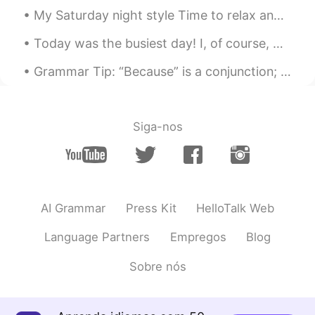
My Saturday night style Time to relax and watch Netflix Enjoy your Saturday night... I hope i...
Today was the busiest day! I, of course, worked out early in the morning and then got ready for ...
Grammar Tip: “Because” is a conjunction; “because of” is a preposition. We cancelled the match ...
Siga-nos
AI Grammar
Press Kit
HelloTalk Web
Language Partners
Empregos
Blog
Sobre nós