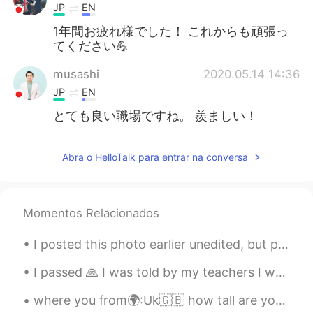
JP
EN
1年間お疲れ様でした！ これからも頑張っ
てください💪
musashi
2020.05.14 14:36
JP
EN
とても良い職場ですね。 羨ましい！
Abra o HelloTalk para entrar na conversa
Momentos Relacionados
I posted this photo earlier unedited, but post edits it looked too cool not to share. Chiang Kai-...
I passed 🙏 I was told by my teachers I would fail university. It was already so tough for me an...
where you from🌍:Uk🇬🇧 how tall are you📏:161cm whats your favourite colour🌑🥎:black and green wha...