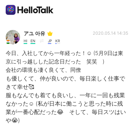
Aplicativo de troca de idioma
アユ 아유
2020.05.14 14:35
HI
EN
JP
KR
AI Grammar Checker
今日、入社してから一年経った！☺️ (5月9日は東
京に引っ越しした記念日だった 笑笑 )
Português
会社の環境も凄く良くて、同僚
も優しくて、仲が良いので、毎日楽しく仕事で
きて幸せ🥰
English
简体中文
服もなんでも着ても良いし、一年に一回も残業
なかった☺ (私が日本に働こうと思った時に残
繁體中文
Español
業が一番心配だった😂 そして、毎日スツはい
や😭)
العربية
Français