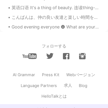
英语口语 It's a thing of beauty. 连读thing-a-beauty 是美丽的事物 It's an American staple. 是很有名的美国菜 Notorio...
こんばんは、仲の良い友達と楽しい時間を過ごしました。みんなで果樹園でイチゴを収穫しようとしました。その後、ルームメイト全員とイチゴのタルトとジャムを作りました。^^🌸🍓 I also tried...
Good evening everyone 🌚 What are your plans for Valentine's day ? Do you have a significant other ?
フォローする
Webバージョン
AI Grammar
Press Kit
求人
Language Partners
Blog
HelloTalkとは