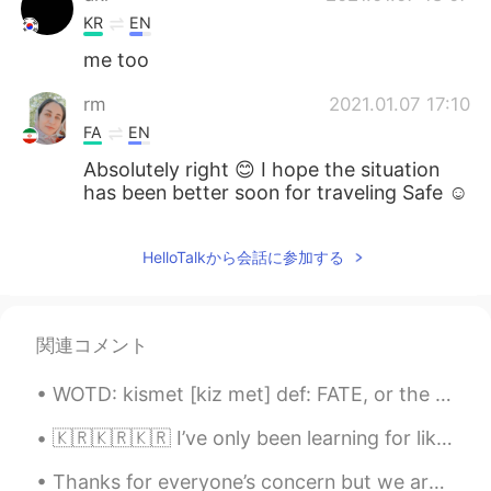
KR
EN
me too
rm
2021.01.07 17:10
FA
EN
Absolutely right 😊 I hope the situation
has been better soon for traveling Safe ☺️
HelloTalkから会話に参加する
関連コメント
WOTD: kismet [kiz met] def: FATE, or the determining cause by which things come to be ex: It coul...
🇰🇷🇰🇷🇰🇷 I’ve only been learning for like an hour 😂 I didn’t realise I would be this good! 😧 I thi...
Thanks for everyone’s concern but we are okay in London. It is just another lockdown....but we ca...