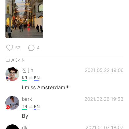
Deutsch
한국어
Русский
ไทย
Indonesia
Italiano
Türkçe
Tiếng Việt
53
4
Português
コメント
진 jin
2021.05.22 19:06
KR
EN
I miss Amsterdam!!!
berk
2021.02.26 19:53
TR
EN
By
dki
2021.01.07 18:07