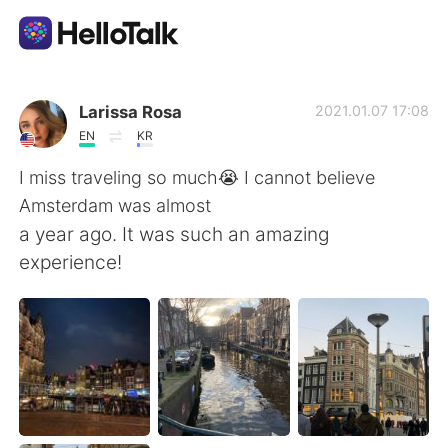
語学交換アプリ
Larissa Rosa
2021.01.07 17:08
EN
KR
AI Grammar Checker
I miss traveling so much😭 I cannot believe
Amsterdam was almost
日本語
a year ago. It was such an amazing
experience!
English
简体中文
繁體中文
Español
العربية
Français