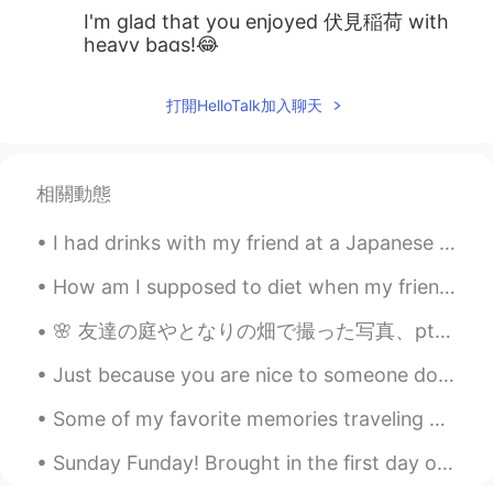
I'm glad that you enjoyed 伏見稲荷 with
heavy bags!😂
Sean ショーン 션
2021.07.25 04:08
打開HelloTalk加入聊天
EN
KR
@Rina
「良い」ですか－？😂危ないです
よ！3枚目では、友達はほとんど死んでい
相關動態
ました…そのポイントから戻った😔本当に
心配しました😅
I had drinks with my friend at a Japanese bbq tonight. We decided to go to Okinawa together this ...
Rina
2021.07.25 04:04
How am I supposed to diet when my friends bring me all this food?!?! 😭😔😭 Someone please come eat...
JP
EN
🌸 友達の庭やとなりの畑で撮った写真、pt2。🌸 Pictures taken in my friend's garden, and at a nearby field. 🌱 //私は今眠りに...
夏の京都も良いですね〜！2枚目と5枚目は
どこですか？？⛩ 4枚目😂🤣笑
Just because you are nice to someone dosent mean they owe you anything, be kind to be kind, not f...
nazuki
2021.07.25 03:54
Some of my favorite memories traveling have been in Japan. I met a lot of amazing people & ate a...
JP
EN
Sunday Funday! Brought in the first day of daylight savings time with 81(27)degrees and a bike ri...
ステキなカフェですね☕️!!