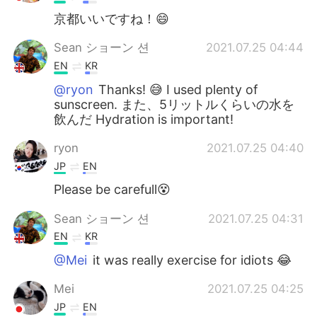
京都いいですね！😄
Sean ショーン 션
2021.07.25 04:44
EN
KR
@ryon
Thanks! 😅 I used plenty of
sunscreen. また、5リットルくらいの水を
飲んだ Hydration is important!
ryon
2021.07.25 04:40
JP
EN
Please be carefull😵
Sean ショーン 션
2021.07.25 04:31
EN
KR
@Mei
it was really exercise for idiots 😂
Mei
2021.07.25 04:25
JP
EN