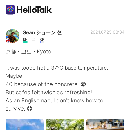
語言交換應用
Sean ショーン 션
2021.07.25 03:34
EN
KR
AI Grammar Checker
京都・교토・Kyoto
繁體中文
It was toooo hot... 37℃ base temperature.
Maybe
40 because of the concrete. 😨
English
简体中文
But cafés felt twice as refreshing!
As an Englishman, I don't know how to
Español
العربية
survive. 😅
Français
Deutsch