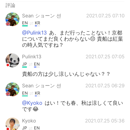
評論
Sean ショーン 션
2021.07.25 07:10
EN
KR
@Pulink13
あ、まだ行ったことない！京都
についてまだ良くわからない😔 貴船は紅葉
の時人気ですね？
Pulink13
2021.07.25 07:05
JP
EN
貴船の方は少し涼しいんじゃない？？
Sean ショーン 션
2021.07.25 06:29
EN
KR
@Kyoko
はい！でも春、秋は涼しくて良い
です😂
Kyoko
2021.07.25 05:36
JP
EN