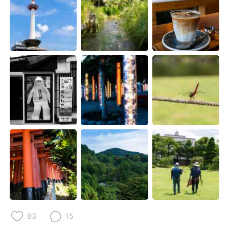
日本語
한국어
Русский
ไทย
Indonesia
Italiano
Türkçe
Tiếng Việt
Português
83
15