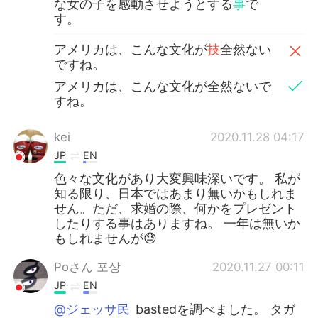
な女の子を感動させようとする
事
で
す。
アメリカは、こんな文化が
技
全然ない
ですね。
アメリカは、こんな文化が全然ないで
すね。
kei
2020.11.28 04:17
JP
EN
色々な文化があり大変興味深いです。 私が
知る限り、日本ではあまり無いかもしれま
せん。ただ、求婚の際、何かをプレゼント
したりする事はありますね。 一年は無いか
もしれませんが😓
Poさん 포상
2020.11.27 00:11
JP
EN
@ジェッサ民
bastedを調べました。 タガ