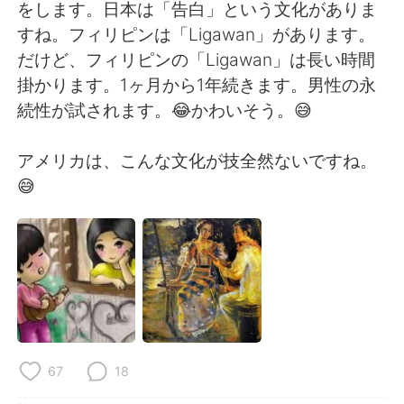
Deutsch
日本語
をします。日本は「告白」という文化がありま
すね。フィリピンは「Ligawan」があります。
한국어
Русский
だけど、フィリピンの「Ligawan」は長い時間
掛かります。1ヶ月から1年続きます。男性の永
ไทย
Italiano
続性が試されます。😂かわいそう。😅
Türkçe
Tiếng Việt
アメリカは、こんな文化が技全然ないですね。
😅
Português
67
18