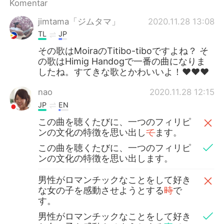
Komentar
jimtama「ジムタマ」
2020.11.28 13:08
TL
JP
その歌はMoiraのTitibo-tiboですよね？ そ
の歌はHimig Handogで一番の曲になりま
したね。すてきな歌とかわいいよ！❤❤❤
nao
2020.11.28 12:15
JP
EN
この曲を聴くたびに、一つのフィリピ
ンの文化の特徴を思い出し
て
ます。
この曲を聴くたびに、一つのフィリピ
ンの文化の特徴を思い出します。
男性がロマンチックなことをして好き
な女の子を感動させようとする
時
で
す。
男性がロマンチックなことをして好き