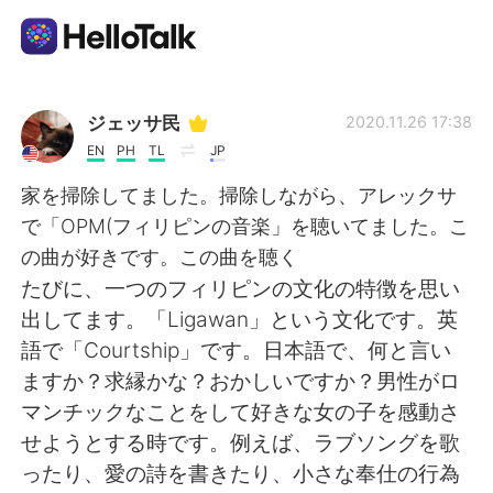
Aplikasi Pertukaran Bahasa
ジェッサ民
2020.11.26 17:38
EN
PH
TL
JP
AI Grammar Checker
家を掃除してました。掃除しながら、アレックサ
で「OPM(フィリピンの音楽」を聴いてました。こ
Indonesia
の曲が好きです。この曲を聴く
たびに、一つのフィリピンの文化の特徴を思い
出してます。「Ligawan」という文化です。英
English
简体中文
語で「Courtship」です。日本語で、何と言い
ますか？求縁かな？おかしいですか？男性がロ
繁體中文
Español
マンチックなことをして好きな女の子を感動さ
せようとする時です。例えば、ラブソングを歌
العربية
Français
ったり、愛の詩を書きたり、小さな奉仕の行為