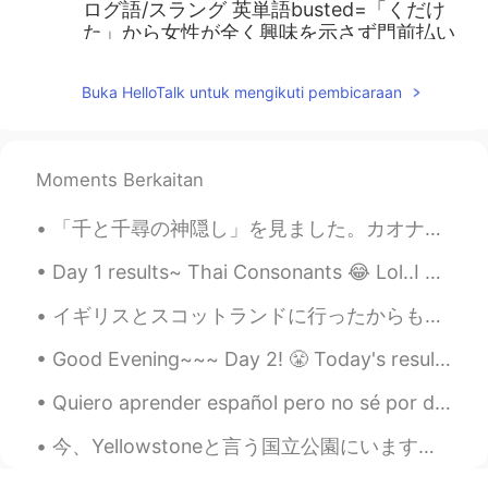
ログ語/スラング 英単語busted=「くだけ
た」から女性が全く興味を示さず門前払い
されてしまった人を意味します。 と、書か
れていました。この意味で正しいですか？
Buka HelloTalk untuk mengikuti pembicaraan
門前払い… 悲しいですけど仕方ないですよ
ね😭💔
hiroko
2020.11.26 22:54
Moments Berkaitan
JP
EN
「千と千尋の神隠し」を見ました。カオナシについて興味になりました。誘惑と無実を表しているかな？他の貪欲な人々に囲まれたとき、カオナシさんももっと貪欲になりました。 どう思いますか？ 私に、電...
文化の違いは不思議で面白いですね😃💕
Day 1 results~ Thai Consonants 😂 Lol..I never thought that it'd be so difficult. hahaha Sorry fo...
ジェッサ民
2020.11.26 22:30
EN
PH
TL
JP
イギリスとスコットランドに行ったからもう一年がたったんだ！ ネシーとかお女王様とかパウルマカートニーとかハリーポッターを見なかったのに本当に充実していた。笑 彼らがよく歩いたのと同じ道を歩くこと...
@Poさん 포상
歌詞もかわいいですよ！ そ
Good Evening~~~ Day 2! 😤 Today's result~ 🍁 Learned the vowels and some dipthongs 🍁Hello and My n...
の場合は、女性は男性に「やめて」と言う
方がいいですね。そんな拒絶は「basted」
Quiero aprender español pero no sé por dónde empezar. Me gustaría comunicarme mejor con mis pacie...
です。
今、Yellowstoneと言う国立公園にいます。もともと、Yellow Stoneの綺麗で人気所だけを見たかったです。写真を撮ることが大好きだから。たとえば、Old FaithfulとGran...
LLENIVRA
2020.11.26 22:25
TL
EN