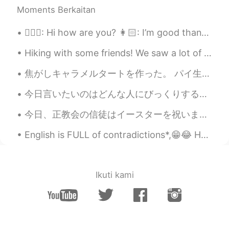
Moments Berkaitan
かわいいし、美味しそうだし、綺麗だね！
俺も昨日月を見た！ 遠いけど同じもの見た
👱🏻‍♀️: Hi how are you? 👩🏻: I’m good thanks and how are you? 👱🏻‍♀️: I’m good thank you! Here a...
ね✨笑
Hiking with some friends! We saw a lot of wild deer. They were so pretty.. My friend's husky is s...
nana
2020.10.03 10:25
JP
EN
焦がしキャラメルタートを作った。 パイ生地は非常にベタベタで扱いにくかった。レシピでもおかしいのかなくらい思った。 で、フィリングを入れて第二焼きでパイの壁が崩壊して中身が流れ出した！予想外...
凄く上手で、お店に売ってる❤︎(｡☌︎ᴗ☌︎｡)お団
今日言いたいのはどんな人にびっくりするかもしれませんが、僕は自分のアイデンティティを受け入れてくれる友達ができたいのです。ゲイです。隠すのが息苦しいから自由に息をしたいと思います。 ☺️☺️☺️...
子みたいです✨✨✨ 日本は中秋の名月を過
ぎ、まだ満月の形をしてくれている月を楽
今日、正教会の信徒はイースターを祝います☦️クリーチという特別な甘いパンを作りました。クリーチの飾りは一番面白い部分です😋人は正教会のイースターが好きです✨この日の後、天気が良くなると人は信じて...
しんでいます✨✨ 私も お団子 食べたい( '∀︎'
)
English is FULL of contradictions*,😁😂 Here are some funny ones:😅🥰 *1) Found Missing* *2) Open...
.....
2020.10.03 06:18
JP
EN
Ikuti kami
I didn't celebrate the Autumnal Equinox.
😅 満月は綺麗でしたか？☺️
mk
2020.10.03 06:04
JP
EN