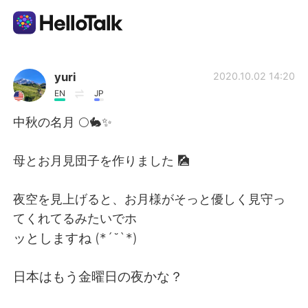
Aplikasi Pertukaran Bahasa
yuri
2020.10.02 14:20
EN
JP
AI Grammar Checker
中秋の名月 🌕🐇✨
Indonesia
母とお月見団子を作りました 🎑
夜空を見上げると、お月様がそっと優しく見守っ
English
简体中文
てくれてるみたいでホ
ッとしますね (*´˘`*)
繁體中文
Español
日本はもう金曜日の夜かな？
العربية
Français