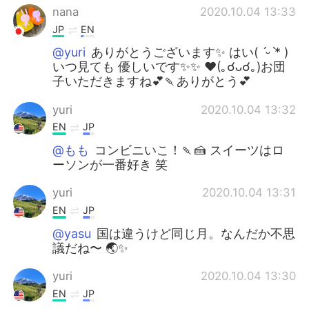
nana
2020.10.04 13:33
JP
EN
@yuri
ありがとうございます✨ はい( ˊᵕˋ* )
いつ見ても 優しいです✨✨ ❤︎(｡☌︎ᴗ☌︎｡)お団
子いただきますね💕🍡ありがとう💕
yuri
2020.10.04 13:32
EN
JP
@もも
コンビニいこ！🍡🍰 スイーツはロ
ーソンが一番好き 笑
yuri
2020.10.04 13:31
EN
JP
@yasu
国は違うけど同じ月。なんだか不思
議だね〜 🌏✨
yuri
2020.10.04 13:30
EN
JP