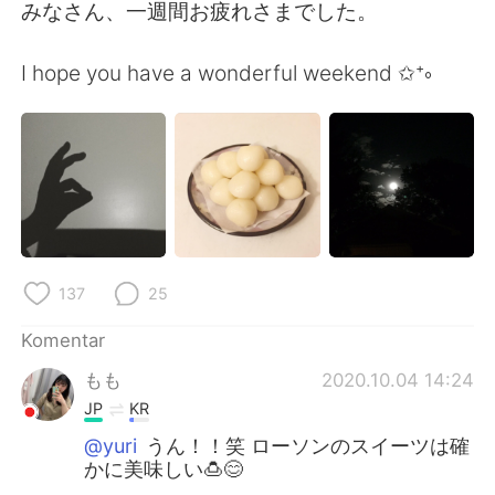
Deutsch
日本語
みなさん、一週間お疲れさまでした。
한국어
Русский
I hope you have a wonderful weekend ✩⁺༚
ไทย
Italiano
Türkçe
Tiếng Việt
Português
137
25
Komentar
もも
2020.10.04 14:24
JP
KR
@yuri
うん！！笑 ローソンのスイーツは確
かに美味しい🍮😊