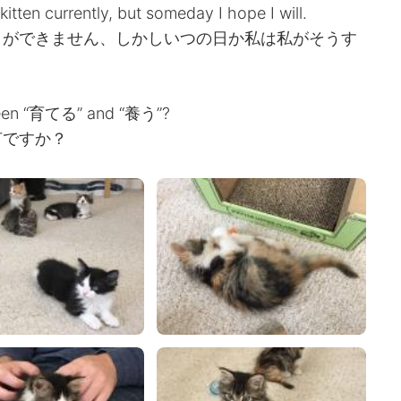
itten currently, but someday I hope I will.
とができません、しかしいつの日か私は私がそうす
tween “育てる” and “養う”?
何ですか？