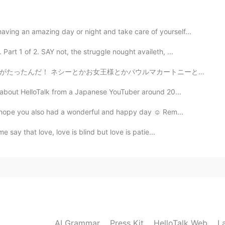
ing an amazing day or night and take care of yourself...
t 1 of 2. SAY not, the struggle nought availeth, ...
ルマカートニーとかハリーポッターを見なかったのに本当に充実していた。笑 彼らがよく歩いたのと同じ道を歩くこと...
 about HelloTalk from a Japanese YouTuber around 20...
 I hope you also had a wonderful and happy day ☺️ Rem...
say that love, love is blind but love is patie...
AI Grammar
Press Kit
HelloTalk Web
L