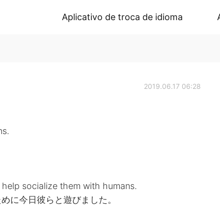
Aplicativo de troca de idioma
2019.06.17 06:28
ns.
o help socialize them with humans.
ために今日彼らと遊びました。