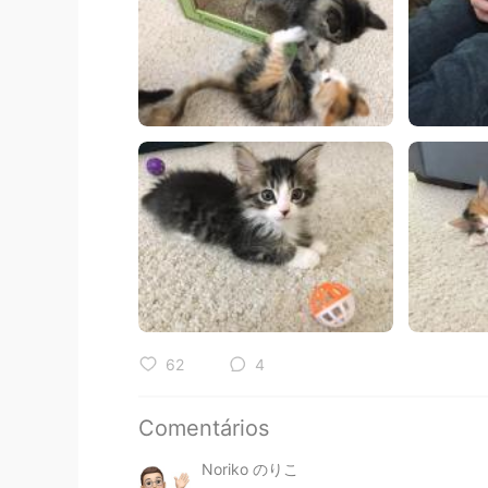
62
4
Comentários
Noriko のりこ