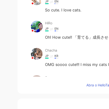
JP
EN
So cute. I love cats.
HiRo
JP
EN
Oh! How cute!! 「育てる」成
Chacha
JP
KR
OMG soooo cute!!! I miss my cats l
Sa
JP
EN
Abra o HelloTa
養うはsupport 育てるgrow 