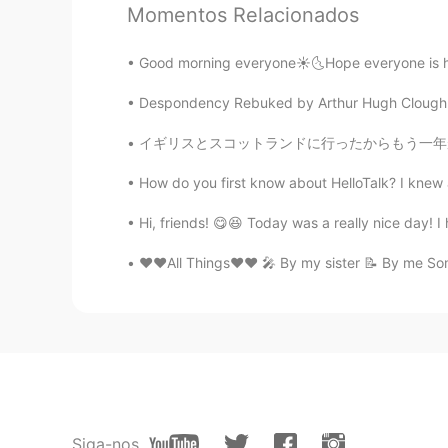
Momentos Relacionados
Good morning everyone☀️🌜Hope everyone is hav
Despondency Rebuked by Arthur Hugh Clough. Par
イギリスとスコットランドに行ったからもう一年がたったんだ！ ネシーとかお女王様とかパウ
How do you first know about HelloTalk? I knew
Hi, friends! 😋😆 Today was a really nice day!
❤️❤️All Things❤️❤️ 🎤 By my sister 📝 By me Some 
Siga-nos