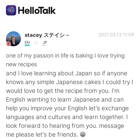
語学交換アプリ
stacey ステイシ－
2021.03.13 11:09
EN
JP
AI Grammar Checker
one of my passion in life is baking I love trying
new recipes
日本語
and I love learning about Japan so if anyone
knows any simple Japanese cakes I could try I
would love to get the recipe from you. I'm
English
简体中文
English wanting to learn Japanese and can
help you improve your English let's exchange
繁體中文
Español
languages and cultures and learn together. I
look forward to hearing from you. message
العربية
Français
me please let's be friends. 😁