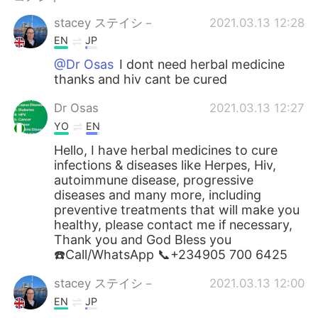
stacey ステイシ－
2021.03.13 12:28
EN
JP
@Dr Osas
I dont need herbal medicine
thanks and hiv cant be cured
Dr Osas
2021.03.13 12:27
YO
EN
Hello, I have herbal medicines to cure
infections & diseases like Herpes, Hiv,
autoimmune disease, progressive
diseases and many more, including
preventive treatments that will make you
healthy, please contact me if necessary,
Thank you and God Bless you
☎️Call/WhatsApp 📞+234905 700 6425
stacey ステイシ－
2021.03.13 12:00
EN
JP