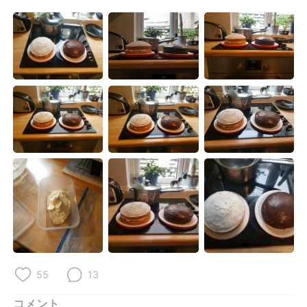
Deutsch
한국어
Русский
ไทย
Indonesia
Italiano
Türkçe
Tiếng Việt
Português
55
13
コメント