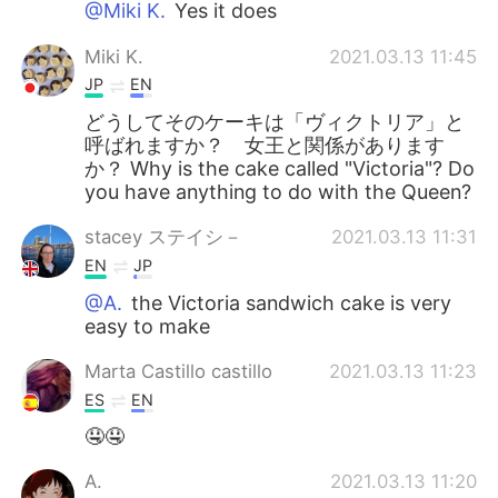
@Miki K.
Yes it does
Miki K.
2021.03.13 11:45
JP
EN
どうしてそのケーキは「ヴィクトリア」と
呼ばれますか？ 女王と関係があります
か？ Why is the cake called "Victoria"? Do
you have anything to do with the Queen?
stacey ステイシ－
2021.03.13 11:31
EN
JP
@A.
the Victoria sandwich cake is very
easy to make
Marta Castillo castillo
2021.03.13 11:23
ES
EN
🤤🤤
A.
2021.03.13 11:20