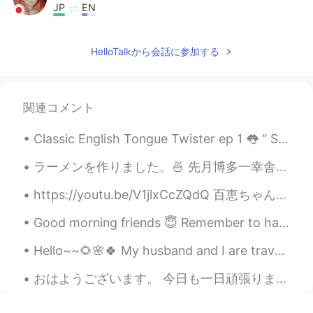
JP
EN
I wanna eat!😘😘
HelloTalkから会話に参加する
stacey ステイシ－
2021.03.13 11:13
EN
JP
@余生
thank you
関連コメント
stacey ステイシ－
2021.03.13 11:13
Classic English Tongue Twister ep 1 👅 “ She sells seashells by the seashore The Shells she sel...
EN
JP
ラーメンを作りました。🍜 先月博多一幸舎ラーメン屋さんでDIY ラーメンを買いましたが、仕事で忙しくて、事務所へよく行っていましたから、自炊することが滅多にできませんでした。 DIYとは、...
@Nakamura
ありがとうございます
https://youtu.be/V1jlxCcZQdQ 百恵ちゃんのファンなので、最近クラスでこのアニメーションを作りました！是非見てください！ 百恵の「間奏曲」を聞いて、私のイメージはアニ...
stacey ステイシ－
2021.03.13 11:12
EN
JP
Good morning friends 😇 Remember to have some breakfast and wish us luck this weekend. It feels l...
@Kiki
ありがとうございます
Hello~~🌻🌸🍀 My husband and I are traveling to Europe this year. We'll visit Germany for the first ...
余生
2021.03.13 11:12
おはようございます。 今日も一日頑張りましょう。 I tried to draw here in Hellotalk using my fingers. 😂✌️ハロートークの描く機能をまた使っ...
CN
EN
It looks really good