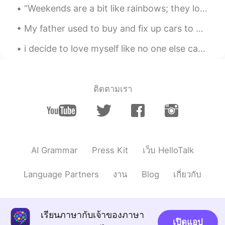
“Weekends are a bit like rainbows; they look good from a distance but disappear when you get up c...
My father used to buy and fix up cars to either collect, trade or sell for fun/hobby when he was ...
i decide to love myself like no one else can love me so, i love me, myself and i 🤭 have a great t...
ติดตามเรา
AI Grammar
Press Kit
เว็บ HelloTalk
Language Partners
งาน
Blog
เกี่ยวกับ
เรียนภาษากับเจ้าของภาษา
เปิดแอป