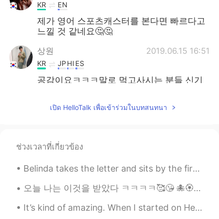
KR
EN
제가 영어 스포츠캐스터를 본다면 빠르다고
느낄 것 같네요🤔🤔
상원
2019.06.15 16:51
KR
JP
HI
ES
공감이요ㅋㅋㅋ말로 먹고사시는 분들 신기
해요
เปิด HelloTalk เพื่อเข้าร่วมในบทสนทนา
jh
2019.06.15 16:46
KR
JP
스포츠 중계는 네이티브한테도 빨라요 ㅋㅋ
ช่วงเวลาที่เกี่ยวข้อง
ㅋ 랩하는 것 같아
Belinda takes the letter and sits by the fire, staring off into space. Then she absentmindedly ...
김진우
2019.06.15 16:45
KR
EN
오늘 나는 이것을 받았다 ㅋㅋㅋㅋ🥰😘 🐙🏵️🤤 나의 가장 사랑하는 사람으로부터🤗😍 당신은 사랑스럽고 나도 당신을 정말 사랑해요❤️❤️💜💜 진심으로 고마워요 ㅋㅋㅋㅋ 자기😁😘🙈🤗
한국어 잘하네
It’s kind of amazing. When I started on HelloTalk 266 days ago, I was only looking for 2-3 friend...