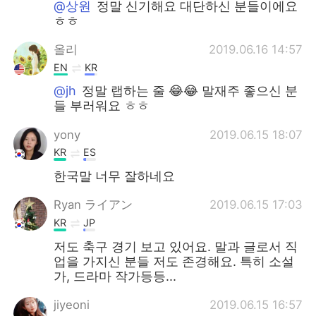
@상원
정말 신기해요 대단하신 분들이에요
ㅎㅎ
올리
2019.06.16 14:57
EN
KR
@jh
정말 랩하는 줄 😂😂 말재주 좋으신 분
들 부러워요 ㅎㅎ
yony
2019.06.15 18:07
KR
ES
한국말 너무 잘하네요
Ryan ライアン
2019.06.15 17:03
KR
JP
저도 축구 경기 보고 있어요. 말과 글로서 직
업을 가지신 분들 저도 존경해요. 특히 소설
가, 드라마 작가등등...
jiyeoni
2019.06.15 16:57