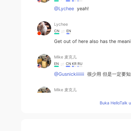
@Lychee
yeah!
Lychee
CN
EN
Get out of here also has the 
Mike 麦克儿
EN
CN
KR
RU
@Gusnickiiiiiii
很少用 但是一定要知
Mike 麦克儿
EN
CN
KR
RU
Buka HelloTalk 
@Gusnickiiiiiii
差不多
Gusnickiiiiiii
CN
EN