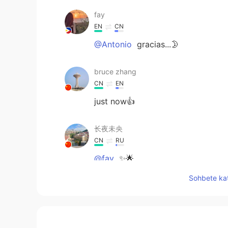
fay
EN
CN
@Antonio
gracias...🌛
bruce zhang
CN
EN
just now👍
长夜未央
CN
RU
@fay
✨🌟
Sohbete kat
Antonio
ES
EN
Algunas veces, no hay próxima vez