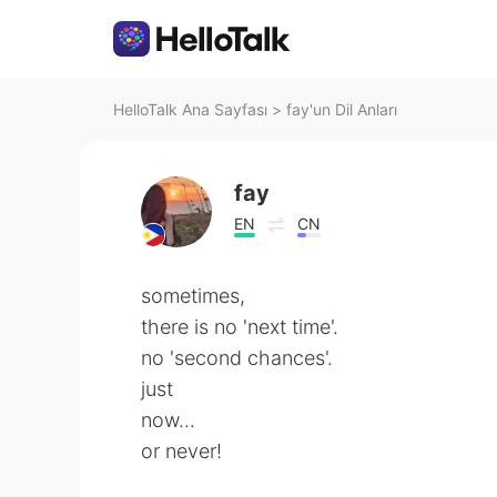
HelloTalk Ana Sayfası
>
fay'un Dil Anları
fay
EN
CN
sometimes,
there is no 'next time'.
no 'second chances'.
just
now...
or never!