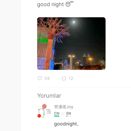
good night 😴
59
12
Yorumlar
管潇偌Joy
CN
EN
goodnight。