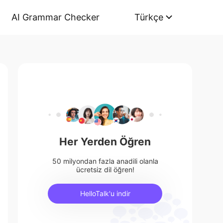
AI Grammar Checker
Türkçe
Her Yerden Öğren
50 milyondan fazla anadili olanla
ücretsiz dil öğren!
HelloTalk'u indir