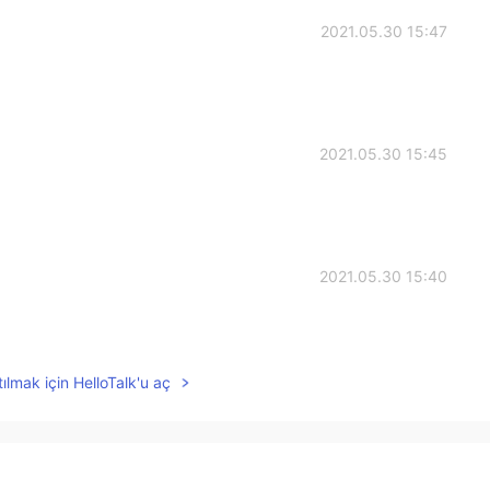
2021.05.30 15:47
2021.05.30 15:45
2021.05.30 15:40
ılmak için HelloTalk'u aç
2021.05.30 15:39
, ni segundas oportunidades, sólo ahora... o nunca.