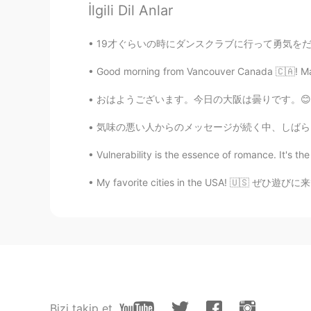
İlgili Dil Anlar
fay
EN
CN
19才ぐらいの時にダンスクラブに行って勇気をだしてナンパしてフラれて次の日焼き肉やのバ
@洪波Benny
sadly, I didn't. Presen
Good morning from Vancouver Canada 🇨🇦! Made
洪波Benny
おはようございます。今日の大阪は曇りです。😊ところで、昨日の河豚コースはおいしかったで
CN
EN
気味の悪い人からのメッセージが続く中、しばらく自分の写真の投稿をやめます。 これは出会
You are right. Catch the present 
Vulnerability is the essence of romance. It's the 
长夜未央
My favorite cities in the USA! 🇺🇸 ぜひ遊びに来
CN
RU
很漂亮哈哈
Bizi takip et