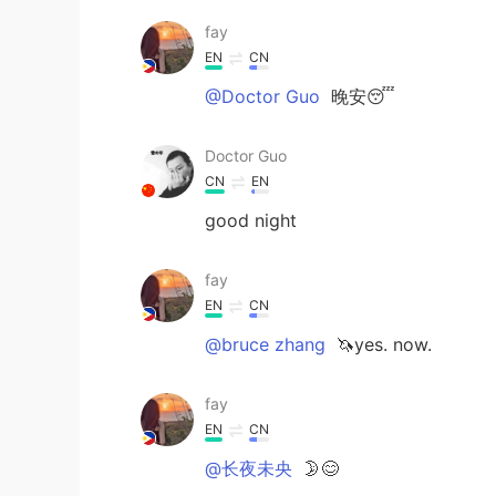
fay
EN
CN
@Doctor Guo
晚安😴
Doctor Guo
CN
EN
good night
fay
EN
CN
@bruce zhang
🦄yes. now.
fay
EN
CN
@长夜未央
🌛😊