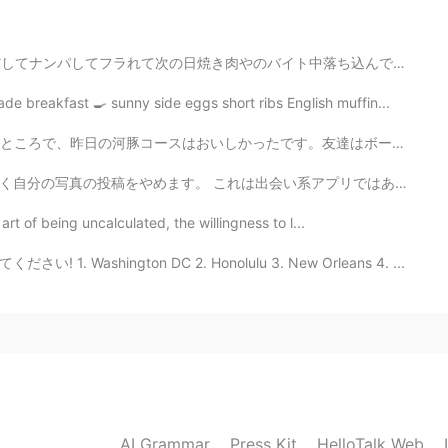
2021.05.30 15:32
イト中落ち込んでた時のこと キッチンのオッサン:どうした？元気ないじゃん、クラブどうだった？ Me:ナンパ...
t turned into Past..😜
 breakfast 🍳 sunny side eggs short ribs English muffin...
2021.05.30 15:28
す。友達はボーナスがもらったので、ご馳走されました。私はボーナスがありません。😭話が変わりますが、仕事の休憩...
い系アプリではありません。 あなたが絶望的であるならば、Tinderに進んでください。 I will st...
moment!
art of being uncalculated, the willingness to l...
2021.05.30 15:25
てください! 1. Washington DC 2. Honolulu 3. New Orleans 4. ...
AI Grammar
Press Kit
HelloTalk Web