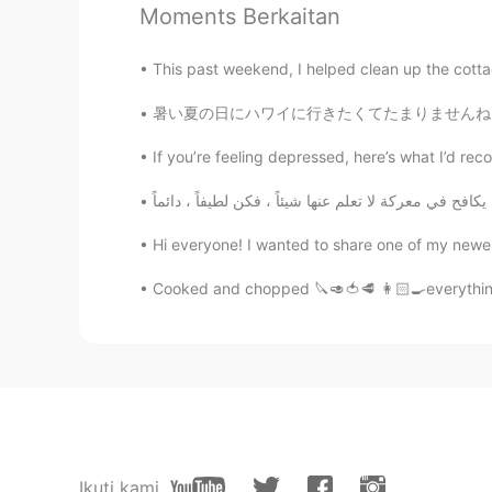
Moments Berkaitan
This past weekend, I helped clean up the cotta
暑い夏の日にハワイに行きたくてたまりませんね 😌 でも、余裕がないので、その代わりに赤坂
If you’re feeling depressed, here’s what I’d reco
Hi everyone! I wanted to share one of my newest
Cooked and chopped 🔪🥑🍅🥩 👩🏻‍🍳everything 
Ikuti kami