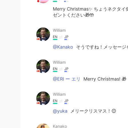
Merry Christmas✨ ちょう
ゼントください🎁🤲
William
EN
JP
@Kanako
そうですね！メッセージをありがと
William
EN
JP
@ERI ー エリ
Merry Christmas! 🎁
William
EN
JP
@yuka
メリークリスマス！😊
Kanako