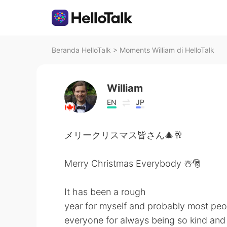
Beranda HelloTalk
>
Moments William di HelloTalk
William
EN
JP
メリークリスマス皆さん🎄🥂
Merry Christmas Everybody ☃️🎅
It has been a rough
year for myself and probably most people
everyone for always being so kind and 