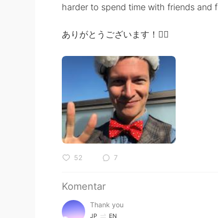
harder to spend time with friends and f
ありがとうございます！🙇‍♂️
52
7
Komentar
Thank you
JP
EN