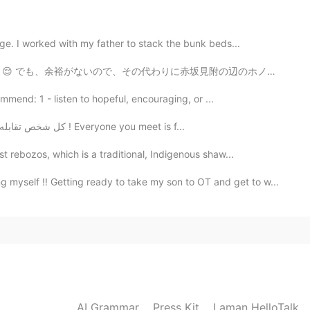
ge. I worked with my father to stack the bunk beds...
見附の辺のホノルルという喫茶店に行きました 😂🌴🌺 ここでいくつか美味しいハワイ風のおやつがあります。...
mmend: 1 - listen to hopeful, encouraging, or ...
كل شخص تقابله يكافح في معركة لا تعلم عنها شيئاً ، فكن لطيفاً ، دائماً ! Everyone you meet is f...
 rebozos, which is a traditional, Indigenous shaw...
myself ‼️ Getting ready to take my son to OT and get to w...
AI Grammar
Press Kit
Laman HelloTalk