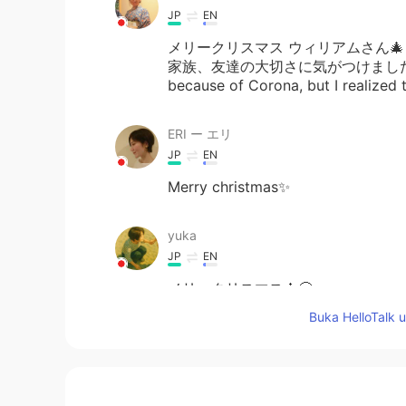
JP
EN
メリークリスマス ウィリアムさん
家族、友達の大切さに気がつけました🤗 Merry C
because of Corona, but I realized t
ERI ー エリ
JP
EN
Merry christmas✨
yuka
JP
EN
メリークリスマス🎄😊
Buka HelloTalk 