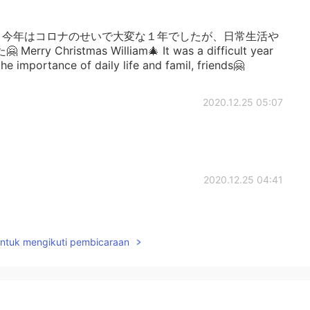
 今年はコロナのせいで大変な１年でしたが、日常生活や
hristmas William🎄 It was a difficult year
he importance of daily life and famil, friends🤗
2020.12.25 05:07
2020.12.25 04:41
untuk mengikuti pembicaraan