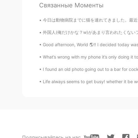
Связанные Моменты
@Actaeon
as long as your though
今日は動物病院までに猫を連れてきました。最近体調はあまりよくなくて心配になって今朝獣医
Azer
外国人(俺だけかな？w)があまり言われたくないフレーズ😊 「こんにちは！」。。。「日
CN
EN
Good afternoon, World 🌎!! I decided today was 
@lucky 王乐乐
OK👌👌👌👌
What’s wrong with my phone it’s only doing it to 
lucky 王乐乐
EN
KM
CN
JP
I found an old photo going out to a bar for coc
@not widely love
Life always seems to get busy! whether it be work
lucky 王乐乐
EN
KM
CN
JP
@Azer
Actaeon
Подписывайтесь на нас
FA
EN