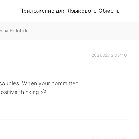
Приложение для Языкового Обмена
на HelloTalk
2021.02.12 05:40
y couples. When your committed
ositive thinking 💭