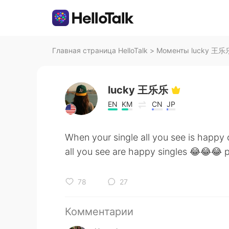
Главная страница HelloTalk
>
Моменты lucky 王乐乐 
lucky 王乐乐
EN
KM
CN
JP
When your single all you see is happ
all you see are happy singles 😂😂😂 p
78
27
Комментарии