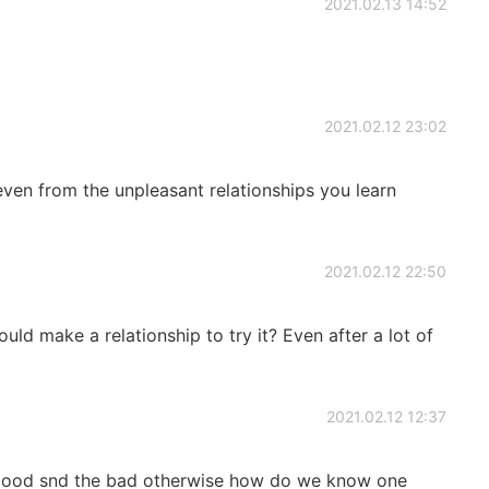
2021.02.13 14:52
2021.02.12 23:02
even from the unpleasant relationships you learn
2021.02.12 22:50
ould make a relationship to try it? Even after a lot of
2021.02.12 12:37
 good snd the bad otherwise how do we know one