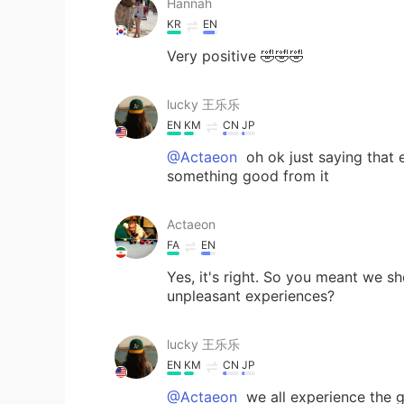
Hannah
KR
EN
Very positive 🤣🤣🤣
lucky 王乐乐
EN
KM
CN
JP
@Actaeon
oh ok just saying that 
something good from it
Actaeon
FA
EN
Yes, it's right. So you meant we sh
unpleasant experiences?
lucky 王乐乐
EN
KM
CN
JP
@Actaeon
we all experience the