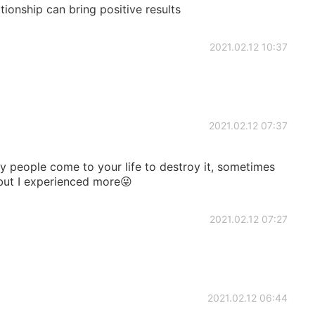
ationship can bring positive results
2021.02.12 10:37
2021.02.12 07:37
 people come to your life to destroy it, sometimes
 but I experienced more😜
2021.02.12 07:27
2021.02.12 06:44