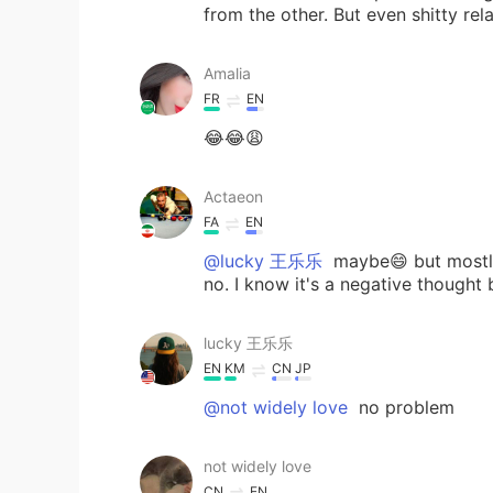
from the other. But even shitty rel
Amalia
FR
EN
😂😂😩
Actaeon
FA
EN
@lucky 王乐乐
maybe😄 but mostly
no. I know it's a negative thought
lucky 王乐乐
EN
KM
CN
JP
@not widely love
no problem
not widely love
CN
EN