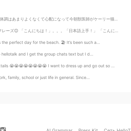
ts are happy hahah
師がケーリー猫女王様を審査してもらいました。 あまり細かく書かないですがお尻の問題にかかっています。獣医師...
2021.02.12 06:40
本語上手！」 「こんにちは！」と言うだけで、「おー、日本語上手！」と言われたくない外国人が多い。子供なら、...
the perfect day for the beach. 🏖 It’s been such a...
hellotalk and I get the group chats text but I d...
2021.02.12 06:39
ktails 😭😭😭😭😭😭😭😭 I want to dress up and go out so ...
, family, school or just life in general. Since...
2021.02.12 06:39
2021.02.12 06:19
AI Grammar
Press Kit
Сеть HelloT