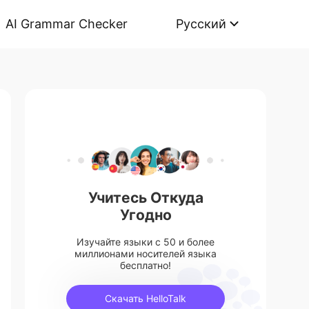
AI Grammar Checker
Русский
Учитесь Откуда
Угодно
Изучайте языки с 50 и более
миллионами носителей языка
бесплатно!
Скачать HelloTalk